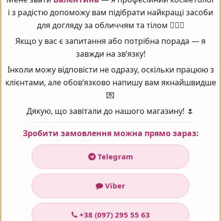
Ключові інгредієнти:
і з радістю допоможу вам підібрати найкращі засоби
для догляду за обличчям та тілом 💆‍♀️✨
- Рослинний комплекс 3.5%
- Есенціальний віск прованської мімози
Якщо у вас є запитання або потрібна порада — я
- Олія гасконської сливи
завжди на зв’язку!
- Зволожуючий засіб рослинного походження 3%
Інколи можу відповісти не одразу, оскільки працюю з
- Олія ши 3%
клієнтами, але обов’язково напишу вам якнайшвидше
💌
Повний склад:
Дякую, що завітали до нашого магазину! 🌷
Вода, натуральна олія насіння соняшнику, триізононаноін,
рослинна олія, гліцерин, олія каріте (ши), С10-18 тригліцериди,
Зробити замовлення можна прямо зараз:
сахарози стеарат, олія з кісточок гасконської сливи,
Telegram
бегеніловий спирт, бутиленгліколь, віск прованської мімози,
олія крамбе (абіссинської гірчиці), канделільский віск (віск
молочаю), гідрогенізована рослинна олія, фітостероли,
Viber
пантенол, токоферол, поліізобутен гідрогенізований,
поліакрилат натрію, капрілілгліколь, фитат натрію,
+38 (097) 295 55 63
ароматизатор (parfum), хлорфенезін.