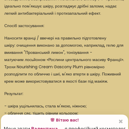
ідеально пом'якшує шкіру, розгладжує дрібні заломи, надає
легкий антибактеріальний і протизапальний ефект.
Спосіб застосування:
Наносити вранці / ввечері на правильно підготовлену
шкіру:
очищення
виконано за допомогою, наприклад,
гелю для
вмивання "Прованський лимон"
, тонізування -
матуючим
лосьйоном «Рослини центрального масиву Франції»
.
Трохи Nourishing Cream Gascony Plum рівномірно
розподілити по обличчю і шиї, м'яко втерти в шкіру. Поживний
крем може використовуватися в якості бази під макіяж.
Результат:
- шкіра ущільнилась, стала м'якою, ніжною;
- обличчя сяє, тішить рівним кольором;
🌸 Вітаю вас!
- дрібні зморшки розгладилися.
Мене звати
Валентина
— я професійний косметолог