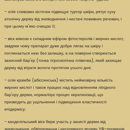
- олія сливових кісточок підвищує тургор шкіри, рятує суху
атонічну дерму від зневоднення і нестачі поживних речовин, і
при цьому м'яко очищає її;
- віск мімози є складним ефіром фітостеролів і жирних кислот,
завдяки чому препарат дуже добре лягає на шкіру і
поглинається нею без залишку, а на поверхні створюється
захисний бар'єр (тонка гігроскопічна плівочка), який захищає
дерму від втрати вологи протягом усього дня;
- олія крамбе (абіссинська) містить неймовірну кількість
жирних кислот і також працює над відновленням ліпідного
бар'єру дерми, нормалізує процес кератинізації, що
призводить до ущільнення і підвищення еластичності
епідермісу;
- канделільський віск бере участь у захисті дерми від
зневоднення, обвітрювання і негативного впливу УФ-променів,