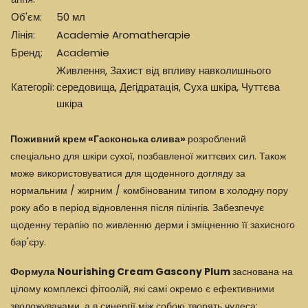
Об'єм:
50 мл
Лінія:
Academie Aromatherapie
Бренд:
Academie
Живлення
,
Захист від впливу навколишнього
Категорії:
середовища
,
Дегідратація
,
Суха шкіра
,
Чуттєва
шкіра
Поживний крем «Гасконська слива»
розроблений
спеціально для шкіри
сухої
, позбавленої життєвих сил. Також
може використовуватися для щоденного догляду за
нормальним / жирним / комбінованим типом
в холодну пору
року
або в період відновлення після пілінгів. Забезпечує
щоденну терапію по живленню дерми і зміцненню її захисного
бар'єру.
Формула Nourishing Cream Gascony Plum
заснована на
цілому комплексі фітоолій, які самі окремо є ефективними
зволожувачами, а в синергії між собою творять чудеса: