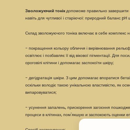
Зволожуючий тонік
допоможе правильно завершити
навіть для
чутливої
і
старіючої
: природний баланс pH ш
Склад зволожуючого тоніка включає в себе комплекс н
- покращення кольору обличчя і вирівнювання рельєфу
освітлює і позбавляє її від вікової пігментації. Для 
ороговілі клітини і допомагає заспокоїти шкіру;
- дегідратація шкіри. З цим допомагає впоратися бета
оскільки володіє такою унікальною властивістю, як ос
випаровуватися;
- усунення запалень, прискорення загоєння пошкоджен
процеси в клітинах, пом'якшую и заспокоють оценки еп
Спосіб застосування: