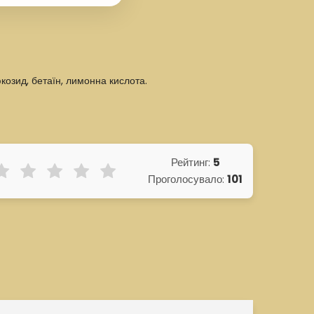
юкозид, бетаїн, лимонна кислота.
Рейтинг:
5
Проголосувало:
101