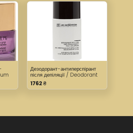
-
Дезодорант-антиперспірант
cium
після депіляції / Deodorant
Roll-On Anti-Transpirant
1762
₴
ium
Post-Épilation 50 мл