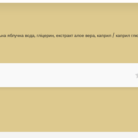
ьна яблучна вода, гліцерин, екстракт алое вера, каприл / каприл гл