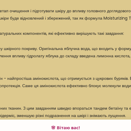
 етап
очищення
і підготувати шкіру до впливу головного доглядового 
кіри буде відновлений і збережений, так як формула Moisturizing T
атуральних компонентів, які ефективно вирішують такі завдання:
 шкірного покриву. Оригінальна яблучна вода, що входить у формул
посилення впливу гідролату яблука до складу введена лимонна кислота
їн - найпростіша амінокислота, що отримується з цукрових буряків.
мопротекція. Саме ця амінокислота ефективно блокує молекули води 
их тканин. З цим завданням швидко впораться тандем бетаїну та е
ідерміс, зменшую різні подразнення на шкірі і знімають лущення.
🌸 Вітаю вас!