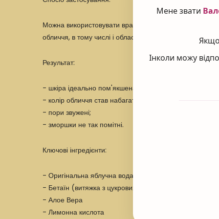
Мене звати
Вал
Можна використовувати вранці і / або ввечері. Наноси
обличчя, в тому числі і область навколо очей, а також 
Якщо 
Інколи можу відпо
Результат:
- шкіра ідеально пом'якшена і тонізована;
- колір обличчя став набагато рівніший;
- пори звужені;
- зморшки не так помітні.
Ключові інгредієнти:
- Оригінальна яблучна вода
- Бетаїн (витяжка з цукрових буряків)
- Алое Вера
- Лимонна кислота