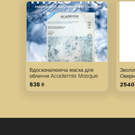
Вдосконалююча маска для
Зволо
обличчя Academie Masque
Оверн
Perfecteur Hyalu-Pro в саше
soin 
838
₴
2540
Hydra
мл