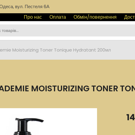
Одеса, вул. Пестеля 6А
Про нас
Оплата
Обмін/повернення
Дост
emie Moisturizing Toner Tonique Hydratant 200мл
DEMIE MOISTURIZING TONER TO
1