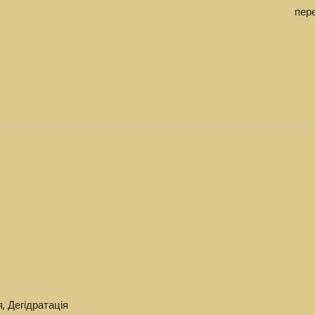
пер
я
,
Дегідратація