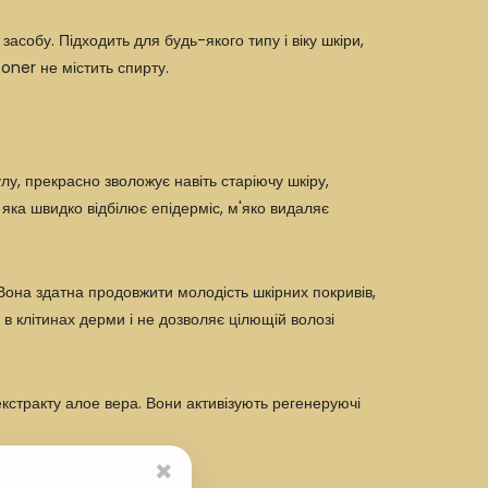
засобу. Підходить для будь-якого типу і віку шкіри,
oner не містить спирту.
у, прекрасно зволожує навіть старіючу шкіру,
, яка швидко відбілює епідерміс, м'яко видаляє
 Вона здатна продовжити молодість шкірних покривів,
в клітинах дерми і не дозволяє цілющій волозі
кстракту алое вера. Вони активізують регенеруючі