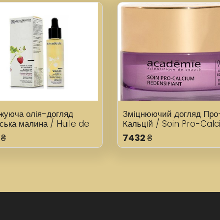
жуюча олія-догляд
Зміцнюючий догляд Про
ська малина / Huile de
Кальцій / Soin Pro-Cal
hydratante Academie
Redensifiant Academie
₴
7432
₴
ting Treatment Oil 30
Redensifying Pro-Calc
Treatment 50 мл