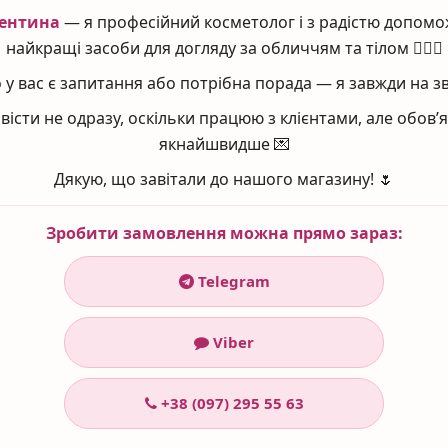
ентина
— я професійний косметолог і з радістю допомо
найкращі засоби для догляду за обличчям та тілом 💆‍♀️✨
ти на чисту шкіру, очищену, наприклад,
Gentle Peeling Cleanser 2 In
шию і зону декольте.
у вас є запитання або потрібна порада — я завжди на зв
вісти не одразу, оскільки працюю з клієнтами, але обов
якнайшвидше 💌
Дякую, що завітали до нашого магазину! 🌷
Зробити замовлення можна прямо зараз:
Telegram
Viber
+38 (097) 295 55 63