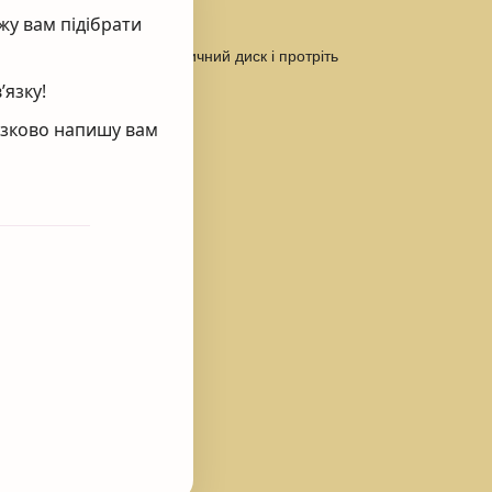
жу вам підібрати
 1
. Змочіть тоніком косметичний диск і протріть
’язку!
’язково напишу вам