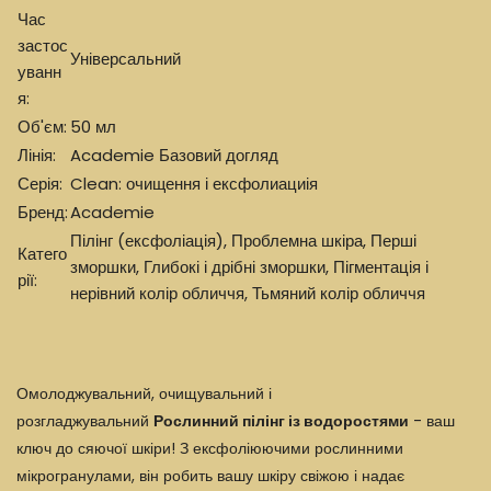
Час
застос
Універсальний
уванн
я:
Об'єм:
50 мл
Лінія:
Academie Базовий догляд
Серія:
Clean: очищення і ексфолиациія
Бренд:
Academie
Пілінг (ексфоліація)
,
Проблемна шкіра
,
Перші
Катего
зморшки
,
Глибокі і дрібні зморшки
,
Пігментація і
рії:
нерівний колір обличчя
,
Тьмяний колір обличчя
Омолоджувальний, очищувальний і
розгладжувальний
Рослинний пілінг із водоростями
- ваш
ключ до сяючої шкіри! З ексфоліюючими рослинними
мікрогранулами, він робить вашу шкіру свіжою і надає