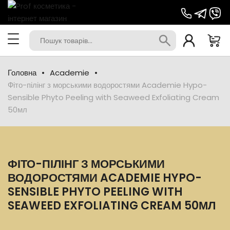
Головна
Academie
Фіто-пілінг з морськими водоростями Academie Hypo-
Sensible Phyto Peeling with Seaweed Exfoliating Cream
50мл
ФІТО-ПІЛІНГ З МОРСЬКИМИ
ВОДОРОСТЯМИ ACADEMIE HYPO-
SENSIBLE PHYTO PEELING WITH
SEAWEED EXFOLIATING CREAM 50МЛ