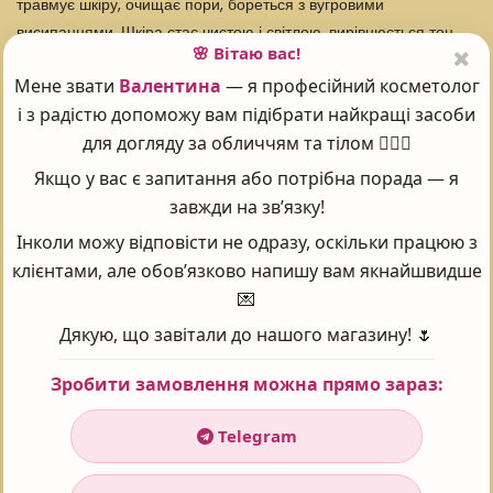
травмує шкіру, очищає пори, бореться з вугровими
висипаннями. Шкіра стає чистою і світлою, вирівнюється тон
🌸 Вітаю вас!
обличчя, усуваються почервоніння і подразнення.
Мене звати
Валентина
— я професійний косметолог
Оновлюється поверхневий шар дерми.
і з радістю допоможу вам підібрати найкращі засоби
Ключові інгредієнти:
для догляду за обличчям та тілом 💆‍♀️✨
Якщо у вас є запитання або потрібна порада — я
Органічна волошкова вода
- цей заспокійливий та
завжди на зв’язку!
відновлюючий інгредієнт освіжає, стимулює та освітлює колір
обличчя. Також добре відомо, що він тонізує шкіру, підтягує і
Інколи можу відповісти не одразу, оскільки працюю з
тонізує ороговілу або зневоднену шкіру, очищаючи і
клієнтами, але обов’язково напишу вам якнайшвидше
пом'якшуючи, зменшує почуття дискомфорту.
💌
Дякую, що завітали до нашого магазину! 🌷
Повний склад:
Зробити замовлення можна прямо зараз:
Вода (aqua), целюлоза, порошок з ядер avena sativa (овес),
диатомова земля (solum diatomeae), ізопропіл міристат,
Telegram
бутиленгліколь, гліцерил стеарат, гідролізат крохмального
гідролізату, діоксид титану (ci 77891), синтетичний віск,