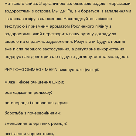
миттєвого сяйва. З органічною волошковою водою і морськими
водоростями з острова Іль-де-Ре, він бореться із запаленнями
і залишає шкіру зволоженою. Насолоджуйтесь ніжною
текстурою і приємним ароматом Рослинного пілінгу з
водоростями, який перетворить вашу рутину догляду за
шкірою на справжнє задоволення. Результати будуть помітні
вже після першого застосування, а регулярне використання
подарує вам довготривале відчуття доглянутості та молодості.
PHYTO-GOMMAGE MARIN виконує такі функції:
м'яке і ніжне очищення шкіри;
розгладження рельєфу;
регенерація і оновлення дерми;
боротьба з почервоніннями;
зменшення алергічних реакцій;
освітлення чорних точок;