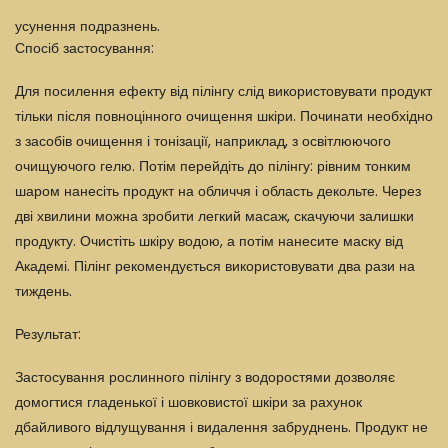
усунення подразнень.
Спосіб застосування:
Для посилення ефекту від пілінгу слід використовувати продукт
тільки після повноцінного очищення шкіри. Починати необхідно
з
засобів очищення і тонізації
, наприклад, з
освітлюючого
очищуючого гелю
. Потім перейдіть до пілінгу: рівним тонким
шаром нанесіть продукт на обличчя і область декольте. Через
дві хвилини можна зробити легкий масаж, скачуючи залишки
продукту. Очистіть шкіру водою, а потім нанесите
маску
від
Академі. Пілінг рекомендується використовувати два рази на
тиждень.
Результат:
Застосування рослинного пілінгу з водоростями дозволяє
домогтися гладенької і шовковистої шкіри за рахунок
дбайливого відлущування і видалення забруднень. Продукт не