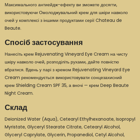
Максимального антиейдж-ефекту ви зможете досягти,
використовуючи Омолоджувальний крем для шкіри навколо
очей у комплексі з іншими продуктами серії
Chateau de
Beaute
.
Спосіб застосування
Нанесіть крем Rejuvenating Vineyard Eye Cream на чисту
шкіру навколо очей, розподіліть рухами, дайте повністю
вбратися. Вдень у парі з кремом
Rejuvenating Vineyard Eye
Cream
рекомендується використовувати сонцезахисний
крем
Shielding Cream SPF 35
, а вночі — крем
Deep Beaute
Night Cream
.
Склад
Deionized Water (Aqua), Cetearyl Ethylhexanoate, Isopropyl
Myristate, Glyceryl Stearate Citrate, Cetearyl Alcohol,
Glyceryl Caprylate, Glycerin, Propanediol, Cetyl Alcohol,