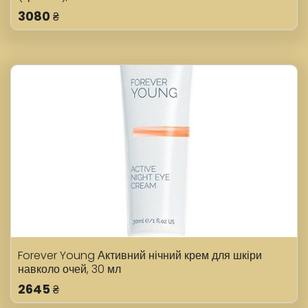
3080
₴
Forever Young Активний нічний крем для шкіри
навколо очей, 30 мл
2645
₴