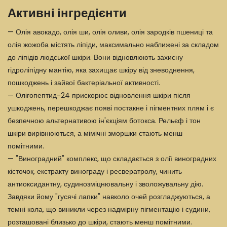
Активні інгредієнти
— Олія авокадо, олія ши, олія оливи, олія зародків пшениці та
олія жожоба містять ліпіди, максимально наближені за складом
до ліпідів людської шкіри. Вони відновлюють захисну
гідроліпідну мантію, яка захищає шкіру від зневоднення,
пошкоджень і зайвої бактеріальної активності.
— Олігопептид-24 прискорює відновлення шкіри після
ушкоджень, перешкоджає появі постакне і пігментних плям і є
безпечною альтернативою ін'єкціям ботокса. Рельєф і тон
шкіри вирівнюються, а мімічні зморшки стають менш
помітними.
— "Виноградний" комплекс, що складається з олії виноградних
кісточок, екстракту винограду і ресвератролу, чинить
антиоксидантну, судинозміцнювальну і зволожувальну дію.
Завдяки йому "гусячі лапки" навколо очей розгладжуються, а
темні кола, що виникли через надмірну пігментацію і судини,
розташовані близько до шкіри, стають менш помітними.