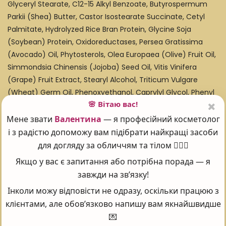
Glyceryl Stearate, C12-15 Alkyl Benzoate, Butyrospermum
Parkii (Shea) Butter, Castor Isostearate Succinate, Cetyl
Palmitate, Hydrolyzed Rice Bran Protein, Glycine Soja
(Soybean) Protein, Oxidoreductases, Persea Gratissima
(Avocado) Oil, Phytosterols, Olea Europaea (Olive) Fruit Oil,
Simmondsia Chinensis (Jojoba) Seed Oil, Vitis Vinifera
(Grape) Fruit Extract, Stearyl Alcohol, Triticum Vulgare
(Wheat) Germ Oil, Phenoxyethanol, Caprylyl Glycol, Phenyl
🌸 Вітаю вас!
Trimethicone, Sorbitan Tristearate, Vitis Vinifera (Grape)
Seed Oil, Tocopheryl Acetate, Sodium Phytate,
Мене звати
Валентина
— я професійний косметолог
Phenylpropanol, Chlorphenesin, Resveratrol, Butylene
і з радістю допоможу вам підібрати найкращі засоби
Glycol, Oligopeptide-24 (Cg-Edp3), Fragrance, Xanthan
для догляду за обличчям та тілом 💆‍♀️✨
Gum, Vinegar, Limonene, Linalool, Butylphenyl
Якщо у вас є запитання або потрібна порада — я
Methylpropional (Lilial).
завжди на зв’язку!
Об'єм 30 мл.
Інколи можу відповісти не одразу, оскільки працюю з
клієнтами, але обов’язково напишу вам якнайшвидше
Зроблено в Ізраїлі.
💌