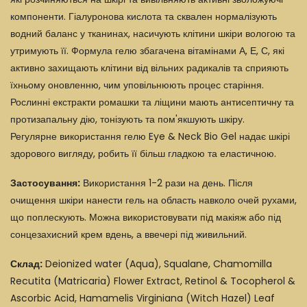
компоненти. Гіалуронова кислота та сквален нормалізують
водний баланс у тканинах, насичують клітини шкіри вологою та
утримують її. Формула гелю збагачена вітамінами А, Е, С, які
активно захищають клітини від вільних радикалів та сприяють
їхньому оновленню, чим уповільнюють процес старіння.
Рослинні екстракти ромашки та ліщини мають антисептичну та
протизапальну дію, тонізують та пом'якшують шкіру.
Регулярне використання гелю Eye & Neck Bio Gel надає шкірі
здорового вигляду, робить її більш гладкою та еластичною.
Застосування:
Використання 1-2 рази на день. Після
очищення шкіри нанести гель на область навколо очей рухами,
що поплескують. Можна використовувати під макіяж або під
сонцезахисний крем вдень, а ввечері під живильний.
Склад:
Deionized water (Aqua), Squalane, Chamomilla
Recutita (Matricaria) Flower Extract, Retinol & Tocopherol &
Ascorbic Acid, Hamamelis Virginiana (Witch Hazel) Leaf