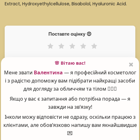
Extract, Hydroxyethylcellulose, Bisabolol, Hyaluronic Acid.
Поставте оцінку 😍
Рейтинг:
5
🌸 Вітаю вас!
Проголосувало:
101
Мене звати
Валентина
— я професійний косметолог
і з радістю допоможу вам підібрати найкращі засоби
для догляду за обличчям та тілом 💆‍♀️✨
Часті запитання - FAQ
Якщо у вас є запитання або потрібна порада — я
завжди на зв’язку!
Інколи можу відповісти не одразу, оскільки працюю з
клієнтами, але обов’язково напишу вам якнайшвидше
CHRISTINA ГЕЛЬ ЛЮМІРЕ З ГІАЛУРОНОВОЮ
💌
КИСЛОТОЮ ДЛЯ ШКІРИ НАВКОЛО ОЧЕЙ ТА ШИЇ,