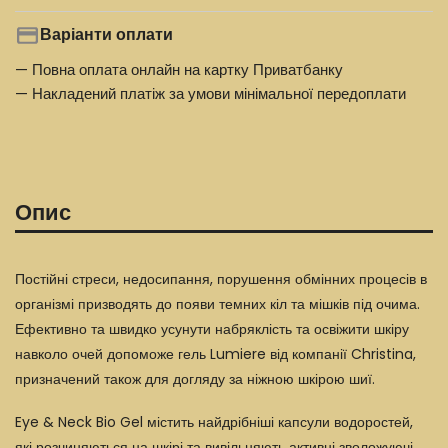
Варіанти оплати
— Повна оплата онлайн на картку Приватбанку
— Накладений платіж за умови мінімальної передоплати
Опис
Постійні стреси, недосипання, порушення обмінних процесів в
організмі призводять до появи темних кіл та мішків під очима.
Ефективно та швидко усунути набряклість та освіжити шкіру
навколо очей допоможе гель Lumiere від компанії Christina,
призначений також для догляду за ніжною шкірою шиї.
Eye & Neck Bio Gel містить найдрібніші капсули водоростей,
які розчиняються на шкірі та вивільняють активні зволожуючі