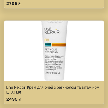
2705
₴
Line Repair Крем для очей з ретинолом та вітаміном
Е, 30 мл
2495
₴