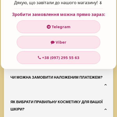
Дякую, що завітали до нашого магазину! 🌷
250 МЛ ЯКА ЦІНА?
Зробити замовлення можна прямо зараз:
У інтернет-магазині Prof косметика товар:
Christina Гель Люміре з гіалуроновою
Telegram
кислотою для шкіри навколо очей та шиї, 250
мл
коштує 2306 ₴
Viber
ЧОМУ ВАРТО ЗАМОВИТИ САМЕ В PROF КОСМЕТИКА
+38 (097) 295 55 63
ДЛЯ КОСМЕТИКИ?
ЧИ МОЖНА ЗАМОВИТИ НАЛОЖЕНИМ ПЛАТЕЖЕМ?
ЯК ВИБРАТИ ПРАВИЛЬНУ КОСМЕТИКУ ДЛЯ ВАШОЇ
ШКІРИ?