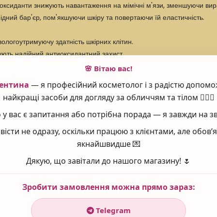
тиоксиданти знижують навантаження на мімічні м'язи, зменшуючи ви
дний бар'єр, пом'якшуючи шкіру та повертаючи їй еластичність.
ологоутримуючу здатність шкірних клітин.
ують надійний антиоксидантний захист.
легка підтягує шкіру повік.
🌸 Вітаю вас!
ентина
— я професійний косметолог і з радістю допомо
найкращі засоби для догляду за обличчям та тілом 💆‍♀️✨
у вас є запитання або потрібна порада — я завжди на зв
повіках, обробити зону навколо очей.
вісти не одразу, оскільки працюю з клієнтами, але обов
якнайшвидше 💌
Дякую, що завітали до нашого магазину! 🌷
xyethyl Acrylate/Sodium Acryloyldimethyl Taurate Copolymer, Gl
Isopropyl Myristate, Glycine Soja (Soybean) Oil, Cetyl Phosphate, 
Зробити замовлення можна прямо зараз:
 Hyaluronate, Caprylyl Glycol, Phenoxyethanol, Polyacrylate Cro
heryl Acetate, Retinyl Palmitate, Polyvinyl Alcohol, Sodium Phytat
Telegram