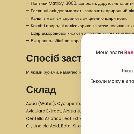
— Пептиди Matrixyl 3000, аргірелін, дарутозид та ан
— Рослинні олії допомагають заповнити природний ліпі
— Калій із магнієм сприяють зміцненню шкіри повік.
— Ксиліт і природні полісахариди глюкози посилюють в
— Ефір аскорбінової кислоти з токоферолом забезпеч
— Екстракт альбіції ленкоранської має тонізуючу дію і з
Мене звати
Вал
Спосіб застосування
Якщо 
М'якими рухами, намагаючись не розтягувати шкіру на 
Інколи можу відпо
Склад
Aqua (Water), Cyclopentasiloxane, Squalane, Hydro
Aviculare Extract, Albizia Julibrissin Bark Extract, 
Centella Asiatica Leaf Extract, Darutoside, Sodium
Oil, Linoleic Acid, Beta-Sitosterol, Squalene, Tocop