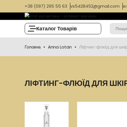
+38 (097) 295 55 63
vs5428452@gmail.com
м.
Каталог Товарів
Головна
Anna Lotan
Ліфтинг-флюїд для шкір
ЛІФТИНГ-ФЛЮЇД ДЛЯ ШКІ