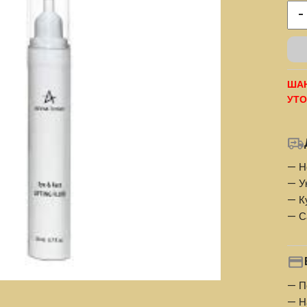
-
ШАН
УТО
— Н
— У
— К
— С
— П
— Н