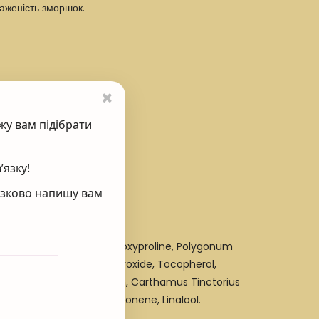
раженість зморшок.
жу вам підібрати
’язку!
’язково напишу вам
ycerin, Dipalmitoyl Hydroxyproline, Polygonum
Butylene Glycol, Sodium Hydroxide, Tocopherol,
sspolymer-6, Chlorphenesin, Carthamus Tinctorius
e, Parfum (Fragrance), Limonene, Linalool.