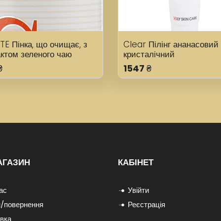
TE Пінка, що очищає, з
Clear Пілінг ананасовий
актом зеленого чаю
кристалічний
₴
1547
₴
АГАЗИН
КАБІНЕТ
ас
Увійти
/повернення
Реєстрація
вка