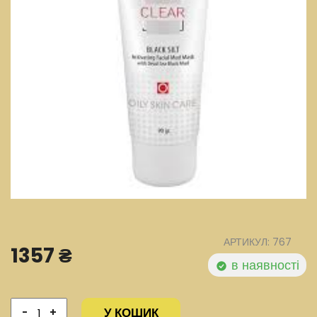
АРТИКУЛ: 767
1357 ₴
в наявності
У КОШИК
-
+