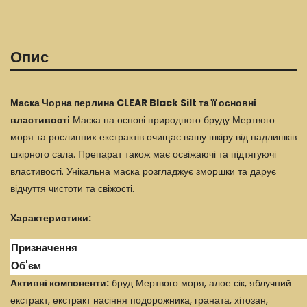
Опис
Маска Чорна перлина CLEAR Black Silt та її основні
властивості
Маска на основі природного бруду Мертвого
моря та рослинних екстрактів очищає вашу шкіру від надлишків
шкірного сала. Препарат також має освіжаючі та підтягуючі
властивості. Унікальна маска розгладжує зморшки та дарує
відчуття чистоти та свіжості.
Характеристики:
Призначення
Об'єм
Активні компоненти:
бруд Мертвого моря, алое сік, яблучний
екстракт, екстракт насіння подорожника, граната, хітозан,