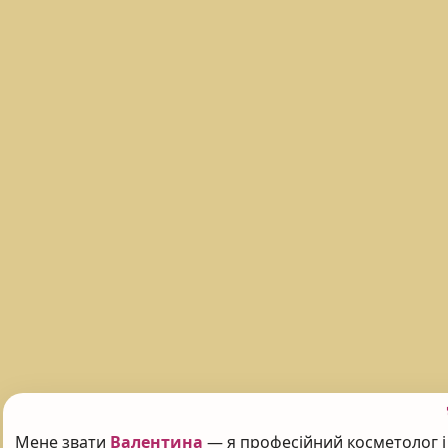
Мене звати
Валентина
— я професійний косметолог і 