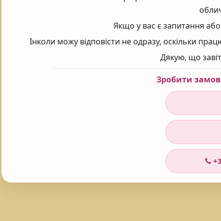
облич
Якщо у вас є запитання або
Інколи можу відповісти не одразу, оскільки пра
Дякую, що заві
Зробити замов
+3