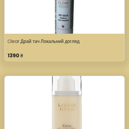
Clear Драй тач Локальний догляд
1390
₴