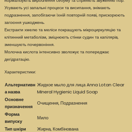
нормалізують вироблення себуму та сприяють звуженню пор.
Усувають усі запальні процеси та висипання, знімають
подразнення, запобігаючи їхній повторній появі, прискорюють
загоєння ушкоджень.
Екстракти хмелю та меліси покращують мікроциркуляцію та
клітинний метаболізм, зміцнюють стінки судин та капілярів,
зменшують почервоніння.
Молочна кислота інтенсивно зволожує та попереджає
дегідратацію.
Характеристики:
Альтернативн
Жидкое мыло для лица Anna Lotan Clear
а назва
Mineral Hygienic Liquid Soap
Основне
Очищення, Подразнення
призначення
Форма
Мило
випуску
Тип шкіри
Жирна, Комбінована