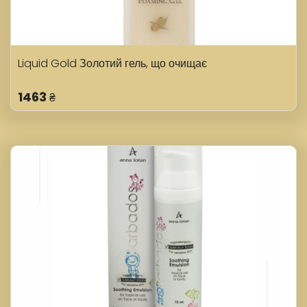
Liquid Gold Золотий гель, що очищає
1463
₴