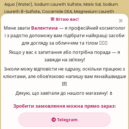
Aqua (Water), Sodium Laureth Sulfate, Maris Sal, Sodium
Laureth 8-Sulfate, Cocamide DEA, Magnesium Laureth
Sulfate, Magnesium Laureth 8-Sulfate, Sodium Oleth
🌸 Вітаю вас!
Sulfate, Butylene Glycol, Magnesium Oleth Sulfate,
Мене звати
Валентина
— я професійний косметолог
Chamomilla Recutita (Matricaria) Flower Extract,
і з радістю допоможу вам підібрати найкращі засоби
Equisetum Arvense Extract, Salvia Officinalis (Sage) Leaf
для догляду за обличчям та тілом 💆‍♀️✨
Extract, Rosmarinus Officinalis (Rosemary) Leaf Extract,
Якщо у вас є запитання або потрібна порада — я
Urtica Dioica (Nettle) Extract, Melissa Officinalis Leaf
завжди на зв’язку!
Extract, Humulus Lupulus (Hops) Extract, EDTA, Benzyl
Інколи можу відповісти не одразу, оскільки працюю з
Alcohol, Dehydroacetic Acid, Lactic Acid, Parfum
клієнтами, але обов’язково напишу вам якнайшвидше
(Fragrance), Benzoic Acid, Sorbic Acid, Benzyl Salicylate,
💌
Alpha Isomethyl Ionone.
Дякую, що завітали до нашого магазину! 🌷
Зробити замовлення можна прямо зараз:
Поставте оцінку 😍
Telegram