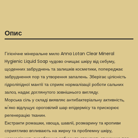
Опис
Гігієнічне мінеральне мило Anna Lotan Clear Mineral
Hygienic Liquid Soap чудово очищає шкіру від себуму,
щоденних забруднень та залишків косметики, попереджає
забруднення пор та утворення запалень. Зберігає цілісність
гідроліпідної мантії та сприяє нормалізації роботи сальних
залоз, надає доглянутого зовнішнього вигляду.
Морська сіль у складі виявляє антибактеріальну активність,
м'яко відлущує ороговілий шар епідермісу та прискорює
регенерацію тканин.
Екстракти ромашки, хвоща, шавлії, розмарину та кропиви
сприятливо впливають на жирну та проблемну шкіру,