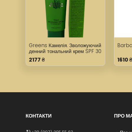
Greens Камелія. Зволожуючий
Barba
денний тональний крем SPF 30
2177
₴
1610
КОНТАКТИ
ПРО М