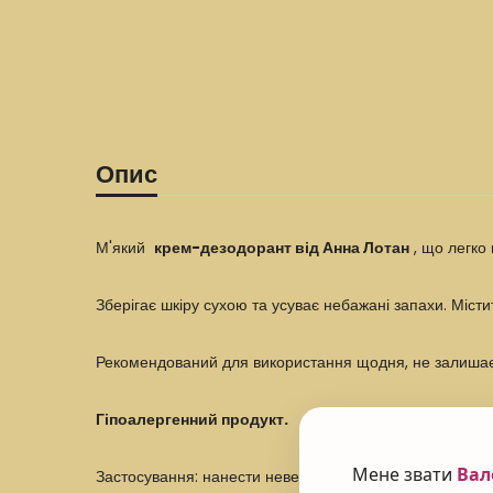
Опис
М'який
крем-дезодорант від Анна Лотан
, що легко 
Зберігає шкіру сухою та усуває небажані запахи. Міст
Рекомендований для використання щодня, не залишає с
Гіпоалергенний продукт.
Мене звати
Вал
Застосування: нанести невелику кількість засобу на по