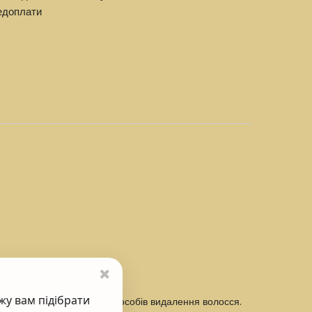
едоплати
жу вам підібрати
іляції, гоління чи інших способів видалення волосся.