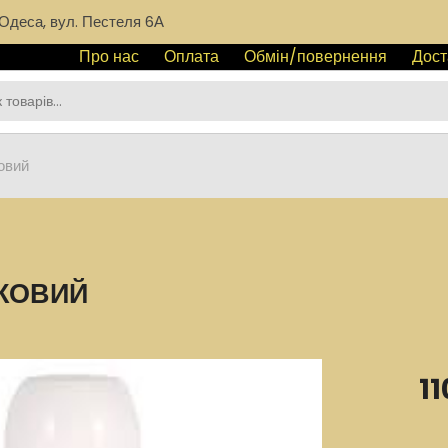
Одеса, вул. Пестеля 6А
Про нас
Оплата
Обмін/повернення
Дост
овий
КОВИЙ
11