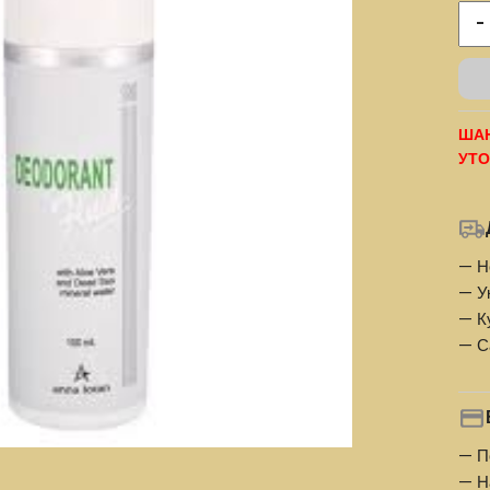
-
ШАН
УТО
— Н
— У
— К
— С
— П
— Н