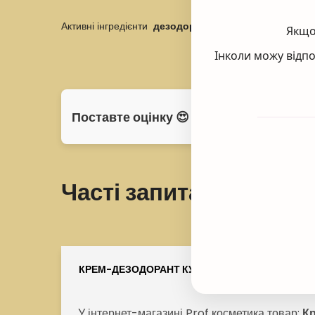
Активні інгредієнти
дезодорант-крему
: натуральний
Якщо 
Інколи можу відпо
Поставте оцінку 😍
Часті запитання - FAQ
КРЕМ-ДЕЗОДОРАНТ КУЛЬКОВИЙ ЯКА ЦІНА?
У інтернет-магазині Prof косметика товар:
К