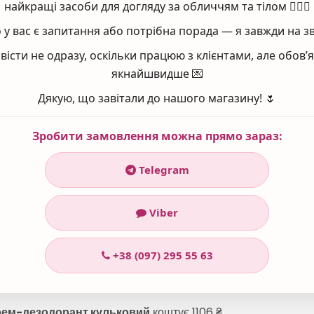
найкращі засоби для догляду за обличчям та тілом 💆‍♀️✨
 сік алое-вера, мінерали Мертвого моря.
у вас є запитання або потрібна порада — я завжди на зв
вісти не одразу, оскільки працюю з клієнтами, але обов
якнайшвидше 💌
Дякую, що завітали до нашого магазину! 🌷
Зробити замовлення можна прямо зараз:
Telegram
Viber
+38 (097) 295 55 63
рем-дезодорант кульковий
коштує 1106 ₴