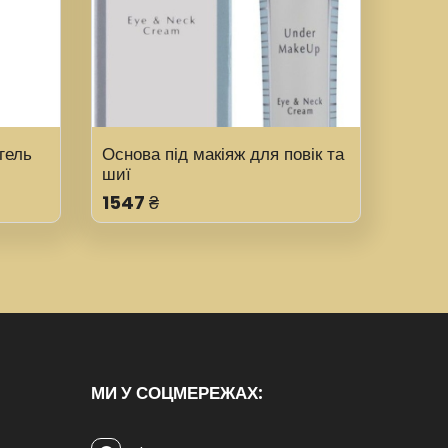
гель
Основа під макіяж для повік та
шиї
1547
₴
МИ У СОЦМЕРЕЖАХ: