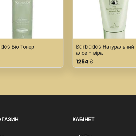
dos Біо Тонер
Barbados Натуральний 
алое - віра
₴
1264
₴
АГАЗИН
КАБІНЕТ