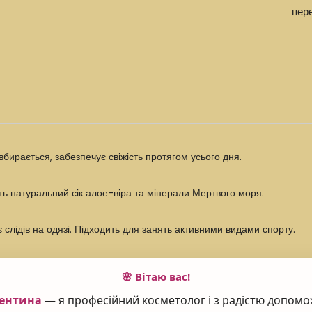
пер
вбирається, забезпечує свіжість протягом усього дня.
ить натуральний сік алое-віра та мінерали Мертвого моря.
лідів на одязі. Підходить для занять активними видами спорту.
🌸 Вітаю вас!
ентина
— я професійний косметолог і з радістю допомо
передньо очищену та суху шкіру. Не застосовувати відразу після деп