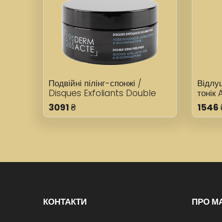
Подвійні пілінг-спонжі /
Відлу
Disques Exfoliants Double
тонік
Face Derm Acte Double
Purif
3091
₴
1546
Sided Peel Pads 30 мл
КОНТАКТИ
ПРО М