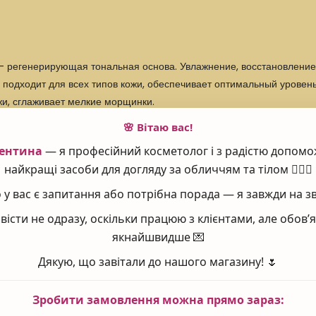
 - регенерирующая тональная основа.
Увлажнение
,
восстановление
подходит для всех типов кожи, обеспечивает оптимальный уровень
жи, сглаживает
мелкие морщинки
.
🌸 Вітаю вас!
ентина
— я професійний косметолог і з радістю допомо
найкращі засоби для догляду за обличчям та тілом 💆‍♀️✨
у вас є запитання або потрібна порада — я завжди на зв
вісти не одразу, оскільки працюю з клієнтами, але обов
ния: 3%
якнайшвидше 💌
Дякую, що завітали до нашого магазину! 🌷
Зробити замовлення можна прямо зараз: