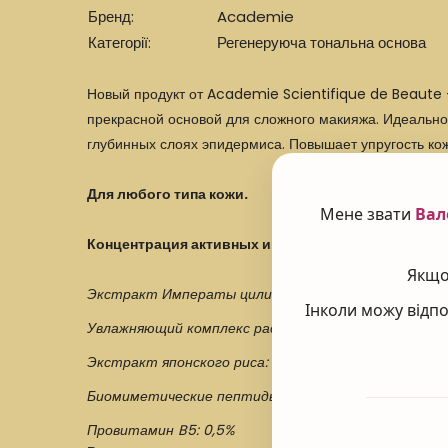
Бренд:
Academie
Категорії:
Регенеруюча тональна основа
Новый продукт от Academie Scientifique de Beaute
прекрасной основой для сложного макияжа. Идеально 
глубинных слоях эпидермиса. Повышает упругость ко
Для любого типа кожи.
Мене звати
Вал
Концентрация активных ингредиентов 12.5 %
:
Якщо 
Экстракт Императы цилиндрической: 3%
Інколи можу відпо
Увлажняющий комплекс растительного происхожде
Экстракт японского риса: 3%
Биомиметические пептиды: 3%
Провитамин B5: 0,5%