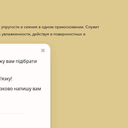
 упругости
и сияния в одном прикосновении. Служит
 увлажненности, действуя в поверхностных и
жу вам підібрати
’язку!
’язково напишу вам