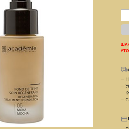
-
ШАН
УТО
— Н
— У
— К
— С
— П