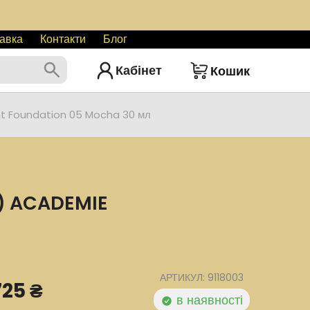
авка
Контакти
Блог
Кабінет
Кошик
nt Foundation 05 Mocha 30 мл
) ACADEMIE
АРТИКУЛ: 9118003
725 ₴
в наявності