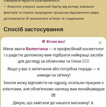
створюючи відчуття розслабленості.
— Алантоїн утворює захисний бар’єр від впливу зовнішніх
факторів та сприяє природним процесам відновлення шкіри,
допомагаючи їй залишатися м'якою та гладенькою.
Спосіб застосування
Дістаньте один пед і обережно протріть ним шкіру обличчя та
🌸 Вітаю вас!
шиї. За потреби використовуйте протягом дня для освіження
Мене звати
Валентина
— я професійний косметолог
та заспокоєння шкіри. Підходить для регулярного
і з радістю допоможу вам підібрати найкращі засоби
застосування.
для догляду за обличчям та тілом 💆‍♀️✨
Склад
Якщо у вас є запитання або потрібна порада — я
завжди на зв’язку!
Water (Aqua), Propylene Glycol , Polysorbate 20,
Phenoxyethanol , Potassium Sorbate, Citric Acid, Fragrance
Інколи можу відповісти не одразу, оскільки працюю з
(Parfum), Ethylhexylglycerin, Allantoin, Azulene, Ci 4209.
клієнтами, але обов’язково напишу вам якнайшвидше
💌
Об'єм 60 шт.
Дякую, що завітали до нашого магазину! 🌷