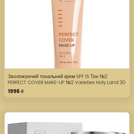
Зволожуючий тональний крем SPF 15 Тон №2
PERFECT COVER MAKE-UP №2 Varieties Holy Land 30
1996
₴