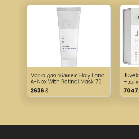
Маска для обличчя Holy Land
Juvela
A-Nox With Retinol Mask 70
+ ден
мл
крем 
2636
₴
7047