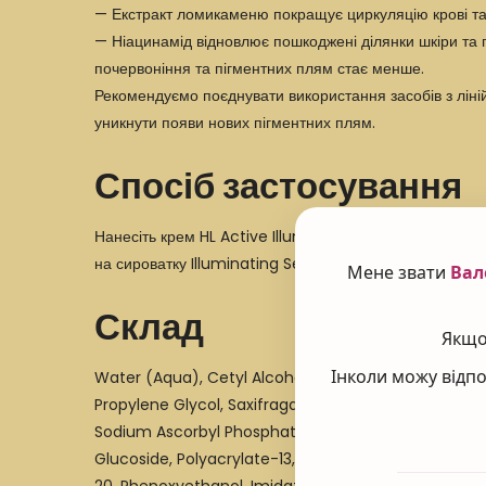
— Екстракт ломикаменю покращує циркуляцію крові та 
— Ніацинамід відновлює пошкоджені ділянки шкіри та пі
почервоніння та пігментних плям стає менше.
Рекомендуємо поєднувати використання засобів з ліні
уникнути появи нових пігментних плям.
Спосіб застосування
Нанесіть крем HL Active Illuminating Cream на чисту
на
сироватку Illuminating Serum
. Використовуйте 1-2
Мене звати
Вал
Склад
Якщо 
Інколи можу відпо
Water (Aqua), Cetyl Alcohol, Isopropyl Myristate, I
Propylene Glycol, Saxifraga Sarmentosa Extract, Vit
Sodium Ascorbyl Phosphate, Morus Bombycis Root Extra
Glucoside, Polyacrylate-13, Peg-100 Stearate, Cetyl 