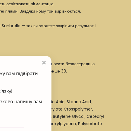
ть освітлювати пігментацію.
тні плями. Завдяки йому тон вирівнюється,
и
Sunbrella
— так ви зможете закріпити результат і
ля кращого ефекту можете наносити безпосередньо
захисний засіб
з SPF не менше 30.
жу вам підібрати
’язку!
’язково напишу вам
ate, Niacinamide, Palmitic Acid, Stearic Acid,
thanolamine, Methyl Methacrylate Crosspolymer,
c Acid, Glyceryl Stearate, Butylene Glycol, Cetearyl
one, Disodium Edta, Ethylhexylglycerin, Polysorbate