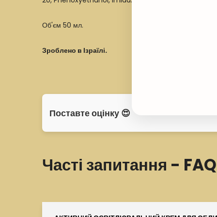
20, Phenoxyethanol, Imidazolidinyl Urea, Fragrance (
Об'єм 50 мл.
Зроблено в Ізраїлі.
Поставте оцінку 😍
Часті запитання - FAQ