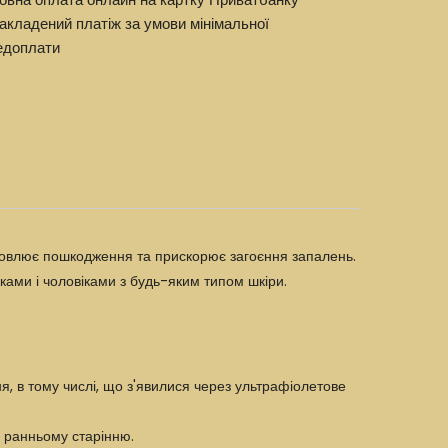
акладений платіж за умови мінімальної
едоплати
дновлює пошкодження та прискорює загоєння запалень.
ками і чоловіками з будь-яким типом шкіри.
я, в тому числі, що з'явилися через ультрафіолетове
а ранньому старінню.