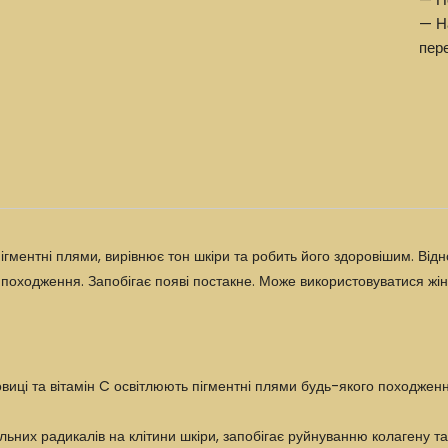
— Н
пер
гментні плями, вирівнює тон шкіри та робить його здоровішим. Ві
походження. Запобігає появі постакне. Може використовуватися жін
иці та вітамін C освітлюють пігментні плями будь-якого походженн
льних радикалів на клітини шкіри, запобігає руйнуванню колагену т