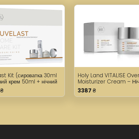
st Kit (сироватка 30ml
Holy Land VITALISE Ove
ний крем 50ml + нічний
Moisturizer Cream – Ні
50ml)
зволожуючий крем для
₴
3387
₴
обличчя 50 мл