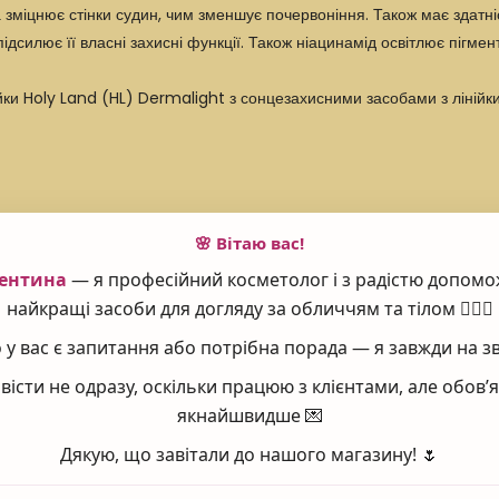
зміцнює стінки судин, чим зменшує почервоніння. Також має здатніс
дсилює її власні захисні функції. Також ніацинамід освітлює пігмен
йки
Holy Land (HL) Dermalight
з сонцезахисними засобами з лінійк
🌸 Вітаю вас!
 шкіру обличчя та шиї, розподіліть рівним шаром, помасажуйте. Д
 рази на день. У денний час на крем рекомендується наносити
сонце
ентина
— я професійний косметолог і з радістю допомо
найкращі засоби для догляду за обличчям та тілом 💆‍♀️✨
у вас є запитання або потрібна порада — я завжди на зв
вісти не одразу, оскільки працюю з клієнтами, але обов
sononyl Isononanoate, Cetearyl Alcohol, Ethylhexyl Methoxycinnam
якнайшвидше 💌
is Vinifera (Grape) Fruit Extract, Ethylhexyl Isononanoate, Trie
ct, Scutellaria Baicalensis Root Extract, 4-butylresorcinol, Koji
Дякую, що завітали до нашого магазину! 🌷
Palmitate, Caprylic/Capric Triglyceride, Polyisobutene, Dimethic