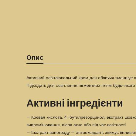
Опис
Активний освітлювальний крем для обличчя зменшує пі
Підходить для освітлення пігментних плям будь-якого 
Активні інгредієнти
— Коєвая кислота, 4-бутилрезорцинол, екстракт шовков
випромінювання, після акне або під час вагітності.
— Екстракт винограду — антиоксидант, знижує вплив ві