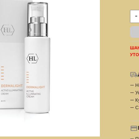
-
ШАН
УТО
— Н
— У
— К
— С
— П