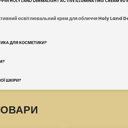
Я HOLY LAND DERMALIGHT ACTIVE ILLUMINATING CREAM 50 М
тивний освітлювальний крем для обличчя Holy Land D
ТИКА ДЛЯ КОСМЕТИКИ?
М?
ОЇ ШКІРИ?
ТОВАРИ