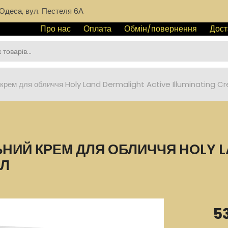
Одеса, вул. Пестеля 6А
Про нас
Оплата
Обмін/повернення
Дост
крем для обличчя Holy Land Dermalight Active Illuminating 
ИЙ КРЕМ ДЛЯ ОБЛИЧЧЯ HOLY L
МЛ
5