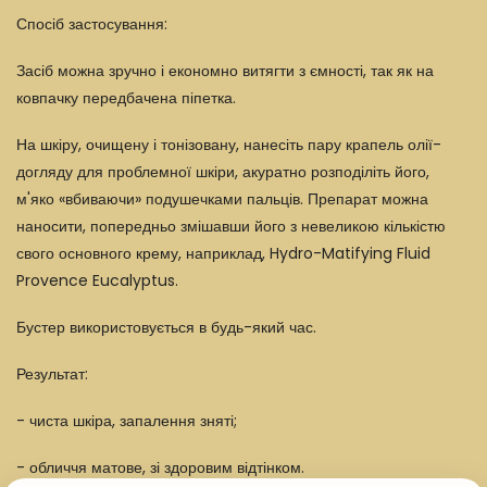
Спосіб застосування:
Засіб можна зручно і економно витягти з ємності, так як на
ковпачку передбачена піпетка.
На шкіру, очищену і тонізовану, нанесіть пару крапель олії-
догляду для проблемної шкіри, акуратно розподіліть його,
м'яко «вбиваючи» подушечками пальців. Препарат можна
наносити, попередньо змішавши його з невеликою кількістю
свого основного крему, наприклад,
Hydro-Matifying Fluid
Provence Eucalyptus
.
Бустер використовується в будь-який час.
Результат:
- чиста шкіра, запалення зняті;
- обличчя матове, зі здоровим відтінком.