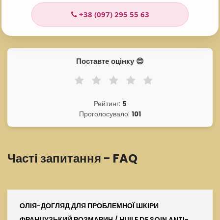
лимонна кислота, ароматизатор (парфум), лімонен, ліналоол,
хлорфенесін, бензоат натрію, сорбат калію, карамель.
+38 (097) 295 55 63
Поставте оцінку 😍
Рейтинг:
5
Проголосувало:
101
Часті запитання - FAQ
ОЛІЯ-ДОГЛЯД ДЛЯ ПРОБЛЕМНОЇ ШКІРИ
ФРАНЦУЗЬКИЙ РОЗМАРИН / HUILE DE SOIN ANTI-