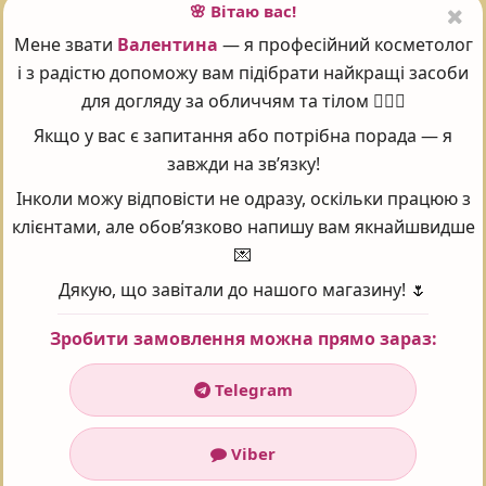
🌸 Вітаю вас!
Ключові інгредієнти:
Мене звати
Валентина
— я професійний косметолог
і з радістю допоможу вам підібрати найкращі засоби
Рослинний комплекс, 10.06%:
для догляду за обличчям та тілом 💆‍♀️✨
- Есенційне олія з французького ялівцю
Якщо у вас є запитання або потрібна порада — я
завжди на зв’язку!
- Есенційне олія розмарину
Інколи можу відповісти не одразу, оскільки працюю з
- Екстракт овернських братків
клієнтами, але обов’язково напишу вам якнайшвидше
💌
- Екстракт альпійської перцевої м'яти
Дякую, що завітали до нашого магазину! 🌷
Повний склад:
Зробити замовлення можна прямо зараз:
Вода, гліцерин, SD спирт 39-C (денатурований спирт),
полісорбат 20, пентіленгліколь, дігліцерін, бутиленгліколь,
Telegram
метілглюцет-20, цинк глюконат, екстракт м'яти перцевої, олія з
листя розмарину, екстракт фіалки триколірної (братки), ефірна
Viber
олія ялівцю, етілгексілгліцерін, токоферол, ксантанова камедь,