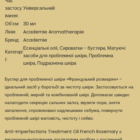
Час
застосу
Універсальний
вання:
Об'єм:
30 мл
Лінія:
Academie Aromatherapie
Бренд:
Academie
Есенціальні олії
,
Сироватки - бустери
,
Матуючі
Категорі
засоби для проблемної шкіри
,
Проблемна
ї:
шкіра
,
Подразнена шкіра
Бустер для
проблемної шкіри
«Французький розмарин» -
ідеальний засіб у боротьбі за чистоту шкіри. Застосовується на
проблемній, жирній та комбінованій шкірі. Допомагає швидко
налагодити секрецію сальних залоз, звузити пори, зняти
запалення, спровоковані надлишками себума, повернути
проблемній шкірі матовість, чистоту і сяйво.
Anti-Imperfections Treatment Oil French Rosemary є
висококонцентрованим доглядовим засібом - рослинний