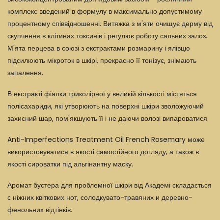
комплекс введений в формулу в максимально допустимому
процентному співвідношенні. Витяжка з м'яти очищує дерму від
скупчення в клітинах токсинів і регулює роботу сальних залоз.
М'ята перцева в союзі з екстрактами розмарину і ялівцю
підсилюють мікроток в шкірі, прекрасно її тонізує, знімають
запалення.
В екстракті фіалки триколірної у великій кількості містяться
полісахариди, які утворюють на поверхні шкіри зволожуючий
захисний шар, пом'якшують її і не даючи волозі випароватися.
Anti-Imperfections Treatment Oil French Rosemary може
використовуватися в якості самостійного догляду, а також в
якості сироватки під альгінантну маску.
Аромат бустера для проблемної шкіри від Академі складається
с ніжних квіткових нот, солодкувато-травяних и деревно-
фенольних відтінків.