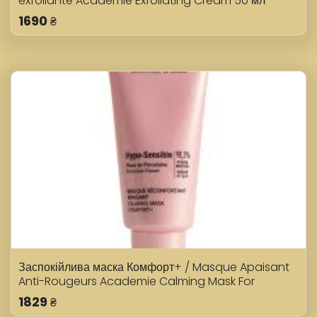
exfoliante Academie Exfoliating Cream 50 мл
1690
₴
Заспокійлива маска Комфорт+ / Masque Apaisant
Anti-Rougeurs Academie Calming Mask For
Redness 50мл
1829
₴