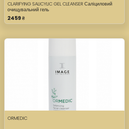
CLARIFYING SALICYLIC GEL CLEANSER Саліциловий
очищувальний гель
2459
₴
ORMEDIC