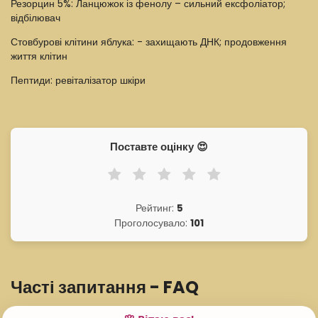
Резорцин 5%: Ланцюжок із фенолу – сильний ексфоліатор;
відбілювач
Стовбурові клітини яблука: - захищають ДНК; продовження
життя клітин
Пептиди: ревіталізатор шкіри
Поставте оцінку 😍
Рейтинг:
5
Проголосувало:
101
Часті запитання - FAQ