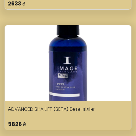
2633
₴
АDVANCED BHA LIFT (BETA) Бета-пілінг
5826
₴