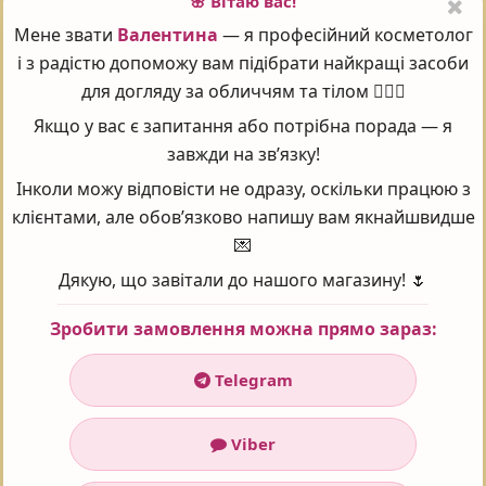
🌸 Вітаю вас!
Мене звати
Валентина
— я професійний косметолог
PERFECTION LIFT FORTE ПІЛІНГ ПЕРФЕКШН
і з радістю допоможу вам підібрати найкращі засоби
ПОСИЛЕНИЙ ЯКА ЦІНА?
для догляду за обличчям та тілом 💆‍♀️✨
Якщо у вас є запитання або потрібна порада — я
завжди на зв’язку!
У інтернет-магазині Prof косметика товар:
PERFECTION LIFT FORTE Пілінг перфекшн
Інколи можу відповісти не одразу, оскільки працюю з
посилений
коштує 7153 ₴
клієнтами, але обов’язково напишу вам якнайшвидше
💌
ЧОМУ ВАРТО ЗАМОВИТИ САМЕ В PROF КОСМЕТИКА
Дякую, що завітали до нашого магазину! 🌷
ДЛЯ КОСМЕТИКИ?
Зробити замовлення можна прямо зараз:
ЧИ МОЖНА ЗАМОВИТИ НАЛОЖЕНИМ ПЛАТЕЖЕМ?
Telegram
Viber
ЯК ВИБРАТИ ПРАВИЛЬНУ КОСМЕТИКУ ДЛЯ ВАШОЇ