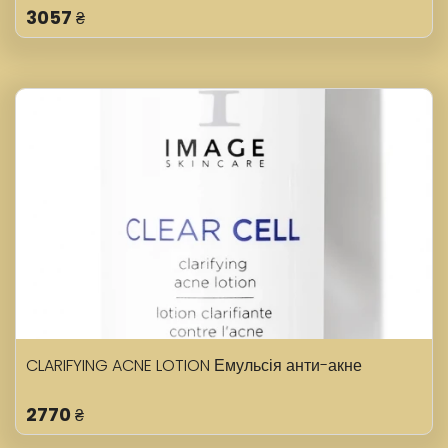
3057
₴
CLARIFYING ACNE LOTION Емульсія анти-акне
2770
₴