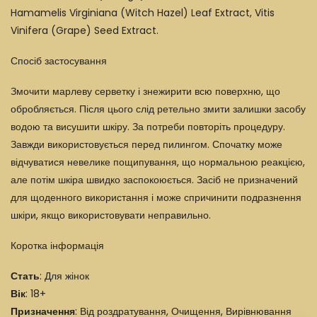
Hamamelis Virginiana (Witch Hazel) Leaf Extract, Vitis
Vinifera (Grape) Seed Extract.
Спосіб застосування
Змочити марлеву серветку і знежирити всю поверхню, що
обробляється. Після цього слід ретельно змити залишки засобу
водою та висушити шкіру. За потреби повторіть процедуру.
Завжди використовується перед пилингом. Спочатку може
відчуватися невелике пощипування, що нормальною реакцією,
але потім шкіра швидко заспокоюється. Засіб не призначений
для щоденного використання і може спричинити подразнення
шкіри, якщо використовувати неправильно.
Коротка інформація
Стать
: Для жінок
Вік
: 18+
Призначення
: Від роздратування, Очищення, Вирівнювання