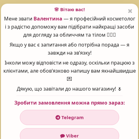
тону
🌸 Вітаю вас!
Час застосування
: Універсальний
Мене звати
Валентина
— я професійний косметолог
Класифікація
: Професійна
і з радістю допоможу вам підібрати найкращі засоби
Тип шкіри
: Усі типи
для догляду за обличчям та тілом 💆‍♀️✨
Країна виробник
: США
Група товару
: Спецзасоби
Якщо у вас є запитання або потрібна порада — я
Лінії
: I Peel
завжди на зв’язку!
Інколи можу відповісти не одразу, оскільки працюю з
клієнтами, але обов’язково напишу вам якнайшвидше
💌
Поставте оцінку 😍
Дякую, що завітали до нашого магазину! 🌷
Зробити замовлення можна прямо зараз:
Рейтинг:
5
Проголосувало:
101
Telegram
Viber