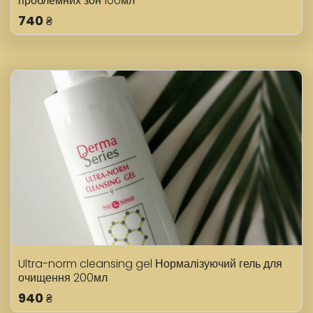
проблемних зон 100мл
740
₴
Ultra-norm cleansing gel Нормалізуючий гель для
очищення 200мл
940
₴