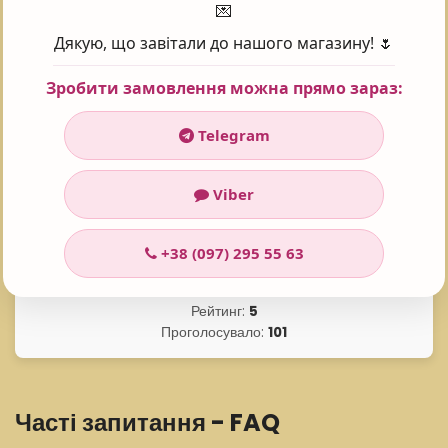
олії. Потрапляючи на шкіру, ментол стимулює холодові
💌
рецептори, викликаючи відчуття прохолоди і свіжості. Має
Дякую, що завітали до нашого магазину! 🌷
місцеву анестезуючу і антисептичну дію, нормалізує
вироблення шкірного жиру і сприяє звуженню пор. Ментол
Зробити замовлення можна прямо зараз:
активізує циркуляцію лімфи і виведенню зайвої застійної
рідини.
Telegram
Viber
Поставте оцінку 😍
+38 (097) 295 55 63
Рейтинг:
5
Проголосувало:
101
Часті запитання - FAQ