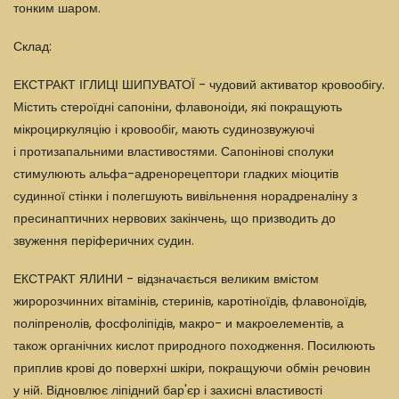
тонким шаром.
Склад:
ЕКСТРАКТ ІГЛИЦІ ШИПУВАТОЇ - чудовий активатор кровообігу.
Містить стероїдні сапоніни, флавоноіди, які покращують
мікроциркуляцію і кровообіг, мають судинозвужуючі
і протизапальними властивостями. Сапонінові сполуки
стимулюють альфа-адренорецептори гладких міоцитів
судинної стінки і полегшують вивільнення норадреналіну з
пресинаптичних нервових закінчень, що призводить до
звуження періферичних судин.
ЕКСТРАКТ ЯЛИНИ - відзначається великим вмістом
жиророзчинних вітамінів, стеринів, каротіноїдів, флавоноїдів,
поліпренолів, фосфоліпідів, макро- и макроелементів, а
також органічних кислот природного походження. Посилюють
приплив крові до поверхні шкіри, покращуючи обмін речовин
у ній. Відновлює ліпідний бар'єр і захисні властивості