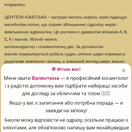
епідермісу.
ЦЕНТЕЛА АЗІАТСЬКА - екстракт містить кофеїн, який підвищує
метаболізм клітин, що сприяє збільшенню гідролізу жирів і
вивільненню адреналіну. Ця рослина є джерелом вітамінів А, В,
Е, К і магнію. Магній чинить
антиоксидантну і спазмолітичну дію. За допомогою
магнію нормалізується робота судин, клітини шкіри отримують
додаткове живлення і кисень, а зовнішній вигляд шкіри значно
покращується.
🌸 Вітаю вас!
Центела азіатська укріплює капіляри і вени,
Мене звати
Валентина
— я професійний косметолог
активізує фібробласти, і покращує кровообіг, завдяки чому
і з радістю допоможу вам підібрати найкращі засоби
значно зростає еластичність сполучної тканини. Екстракт цієї
для догляду за обличчям та тілом 💆‍♀️✨
рослини стимулює процеси епітелізації, що призводить
Якщо у вас є запитання або потрібна порада — я
до швидкого загоєння дрібних ран, опіків і прискореної
завжди на зв’язку!
регенерації клітин шкіри.
Інколи можу відповісти не одразу, оскільки працюю з
МЕНТОЛ - органічний компонент, отриманий з м'ятної ефірної
клієнтами, але обов’язково напишу вам якнайшвидше