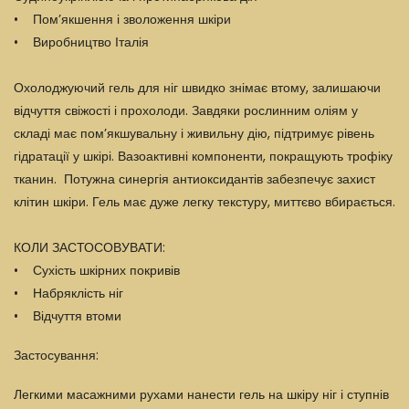
• Пом’якшення і зволоження шкіри
• Виробництво Італія
Охолоджуючий гель для ніг швидко знімає втому, залишаючи
відчуття свіжості і прохолоди. Завдяки рослинним оліям у
складі має пом’якшувальну і живильну дію, підтримує рівень
гідратації у шкірі. Вазоактивні компоненти, покращують трофіку
тканин. Потужна синергія антиоксидантів забезпечує захист
клітин шкіри. Гель має дуже легку текстуру, миттєво вбирається.
КОЛИ ЗАСТОСОВУВАТИ:
• Сухість шкірних покривів
• Набряклість ніг
• Відчуття втоми
Застосування:
Легкими масажними рухами нанести гель на шкіру ніг і ступнів