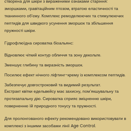
створена для шкіри з вираженими ознаками старіння:
зморшками, гравітаційним птозом, втратою еластичності та
тканинного об’єму. Комплекс ремоделюючих та стимулюючих
пептидів для швидкого усунення зморшок та збільшення
пружності шкіри.
Гідрофлюїдна сироватка біоальянс:
Відновлює чіткий контур обличчя та зону декольте.
Зменшує глибину та виразність зморшок.
Посилює ефект нічного ліфтинг-крему із комплексом пептидів.
Забезпечує довгостроковий та видимий результат.
Екстракт квітки едельвейсу має захисну, пом’якшувальну та
протизапальну дію. Сироватка сприяє зміцненню шкіри,
поверненню їй природного тонусу та пружності.
Для пролонгованого ефекту рекомендовано використовувати в
комплексі з іншими засобами лінії Age Control.