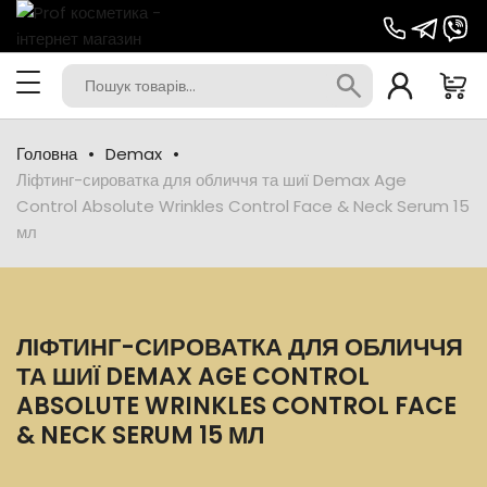
Головна
Demax
Ліфтинг-сироватка для обличчя та шиї Demax Age
Control Absolute Wrinkles Control Face & Neck Serum 15
мл
ЛІФТИНГ-СИРОВАТКА ДЛЯ ОБЛИЧЧЯ
ТА ШИЇ DEMAX AGE CONTROL
ABSOLUTE WRINKLES CONTROL FACE
& NECK SERUM 15 МЛ