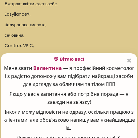
Екстракт квітки едельвейс,
Easyliance®,
гіалуронова кислота,
сечовина,
Controx VP C,
Vit-A-LikeTM,
🌸 Вітаю вас!
AA2GTM,
Мене звати
Валентина
— я професійний косметолог
і з радістю допоможу вам підібрати найкращі засоби
Replexium®,
для догляду за обличчям та тілом 💆‍♀️✨
MatrixylTM 3000,
Якщо у вас є запитання або потрібна порада — я
D-пантенол,
завжди на зв’язку!
аргірелін,
Інколи можу відповісти не одразу, оскільки працюю з
коньяк маннан,
клієнтами, але обов’язково напишу вам якнайшвидше
💌
Hyaluronic Filling SpheresTM
Дякую, що завітали до нашого магазину! 🌷