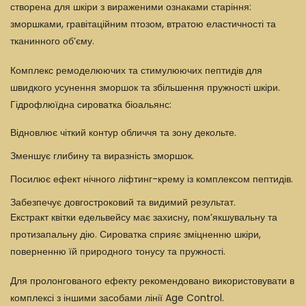
створена для шкіри з вираженими ознаками старіння:
зморшками, гравітаційним птозом, втратою еластичності та
тканинного об’єму.
Комплекс ремоделюючих та стимулюючих пептидів для
швидкого усунення зморшок та збільшення пружності шкіри.
Гідрофлюїдна сироватка біоальянс:
Відновлює чіткий контур обличчя та зону декольте.
Зменшує глибину та виразність зморшок.
Посилює ефект нічного ліфтинг-крему із комплексом пептидів.
Забезпечує довгостроковий та видимий результат.
Екстракт квітки едельвейсу має захисну, пом’якшувальну та
протизапальну дію. Сироватка сприяє зміцненню шкіри,
поверненню їй природного тонусу та пружності.
Для пролонгованого ефекту рекомендовано використовувати в
комплексі з іншими засобами лінії Age Control.