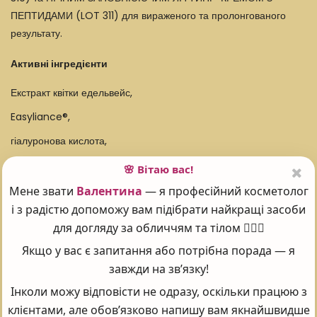
ПЕПТИДАМИ (LOT 311) для вираженого та пролонгованого
результату.
Активні інгредієнти
Екстракт квітки едельвейс,
Easyliance®,
гіалуронова кислота,
сечовина,
🌸 Вітаю вас!
Controx VP C,
Мене звати
Валентина
— я професійний косметолог
і з радістю допоможу вам підібрати найкращі засоби
Vit-A-LikeTM,
для догляду за обличчям та тілом 💆‍♀️✨
AA2GTM,
Якщо у вас є запитання або потрібна порада — я
Replexium®,
завжди на зв’язку!
MatrixylTM 3000,
Інколи можу відповісти не одразу, оскільки працюю з
клієнтами, але обов’язково напишу вам якнайшвидше
D-пантенол, а