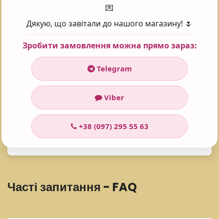
💌
ргірелін,
Дякую, що завітали до нашого магазину! 🌷
коньяк Маннан, H
yaluronic Filling SpheresTM
Зробити замовлення можна прямо зараз:
Telegram
Поставте оцінку 😍
Viber
+38 (097) 295 55 63
Рейтинг:
5
Проголосувало:
101
Часті запитання - FAQ