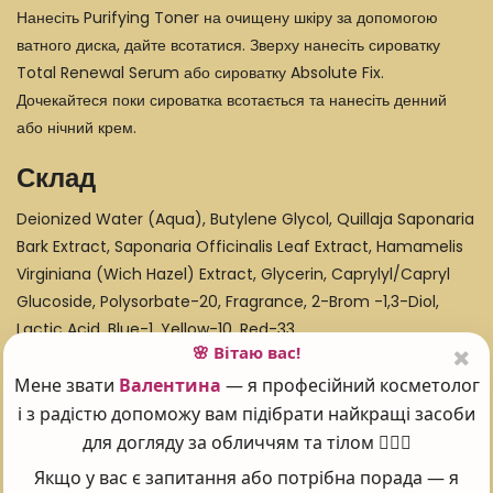
Нанесіть Purifying Toner на очищену шкіру за допомогою
ватного диска, дайте всотатися. Зверху нанесіть сироватку
Total Renewal Serum або сироватку Absolute Fix.
Дочекайтеся поки сироватка всотається та нанесіть денний
або нічний крем.
Склад
Deionized Water (Aqua), Butylene Glycol, Quillaja Saponaria
Bark Extract, Saponaria Officinalis Leaf Extract, Hamamelis
Virginiana (Wich Hazel) Extract, Glycerin, Caprylyl/Capryl
Glucoside, Polysorbate-20, Fragrance, 2-Brom -1,3-Diol,
Lactic Acid, Blue-1, Yellow-10, Red-33.
🌸 Вітаю вас!
Мене звати
Валентина
— я професійний косметолог
і з радістю допоможу вам підібрати найкращі засоби
Поставте оцінку 😍
для догляду за обличчям та тілом 💆‍♀️✨
Якщо у вас є запитання або потрібна порада — я