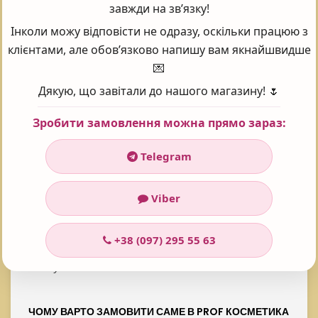
завжди на зв’язку!
Рейтинг:
5
Інколи можу відповісти не одразу, оскільки працюю з
Проголосувало:
101
клієнтами, але обов’язково напишу вам якнайшвидше
💌
Дякую, що завітали до нашого магазину! 🌷
Часті запитання - FAQ
Зробити замовлення можна прямо зараз:
Telegram
FOREVER YOUNG ОЧИЩУВАЛЬНИЙ ТОНІК, 300 МЛ
ЯКА ЦІНА?
Viber
У інтернет-магазині Prof косметика товар:
+38 (097) 295 55 63
Forever Young Очищувальний тонік, 300 мл
коштує 1430 ₴
ЧОМУ ВАРТО ЗАМОВИТИ САМЕ В PROF КОСМЕТИКА