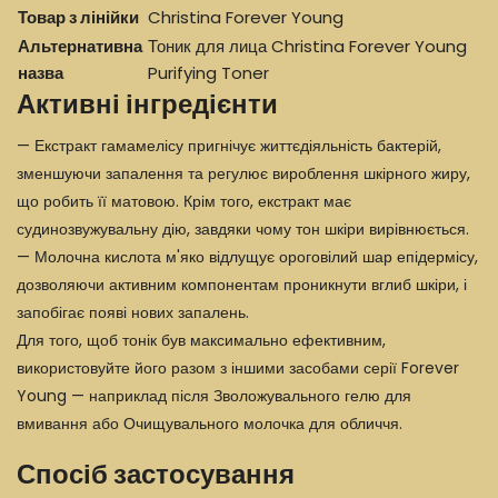
Товар з лінійки
Christina Forever Young
Альтернативна
Тоник для лица Christina Forever Young
назва
Purifying Toner
Активні інгредієнти
— Екстракт гамамелісу пригнічує життєдіяльність бактерій,
зменшуючи запалення та регулює вироблення шкірного жиру,
що робить її матовою. Крім того, екстракт має
судинозвужувальну дію, завдяки чому тон шкіри вирівнюється.
— Молочна кислота м'яко відлущує ороговілий шар епідермісу,
дозволяючи активним компонентам проникнути вглиб шкіри, і
запобігає появі нових запалень.
Для того, щоб тонік був максимально ефективним,
використовуйте його разом з іншими засобами серії Forever
Young — наприклад після Зволожувального гелю для
вмивання або Очищувального молочка для обличчя.
Спосіб застосування