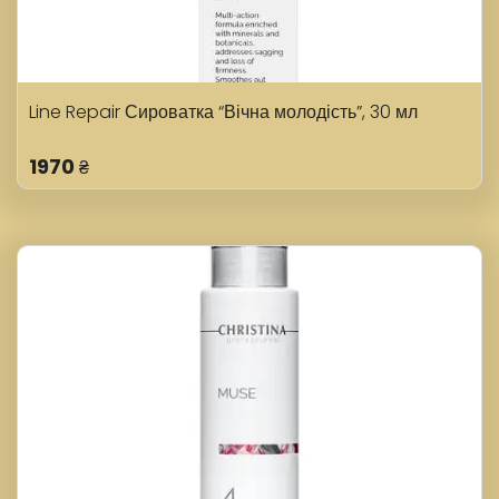
Line Repair Сироватка “Вічна молодість”, 30 мл
1970
₴