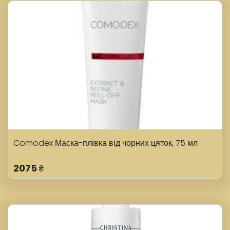
Comodex Маска-плівка від чорних цяток, 75 мл
2075
₴