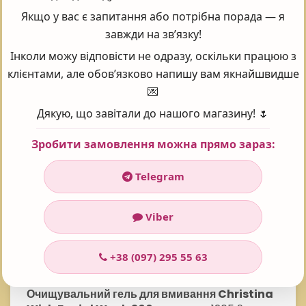
Поставте оцінку 😍
Якщо у вас є запитання або потрібна порада — я
завжди на зв’язку!
Інколи можу відповісти не одразу, оскільки працюю з
клієнтами, але обов’язково напишу вам якнайшвидше
Рейтинг:
5
Проголосувало:
101
💌
Дякую, що завітали до нашого магазину! 🌷
Зробити замовлення можна прямо зараз:
Часті запитання - FAQ
Telegram
Viber
ОЧИЩУВАЛЬНИЙ ГЕЛЬ ДЛЯ ВМИВАННЯ CHRISTINA
WISH FACIAL WASH 300 МЛ ЯКА ЦІНА?
+38 (097) 295 55 63
У інтернет-магазині Prof косметика товар:
Очищувальний гель для вмивання Christina