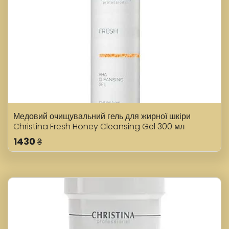
Медовий очищувальний гель для жирної шкіри
Christina Fresh Honey Cleansing Gel 300 мл
1430
₴