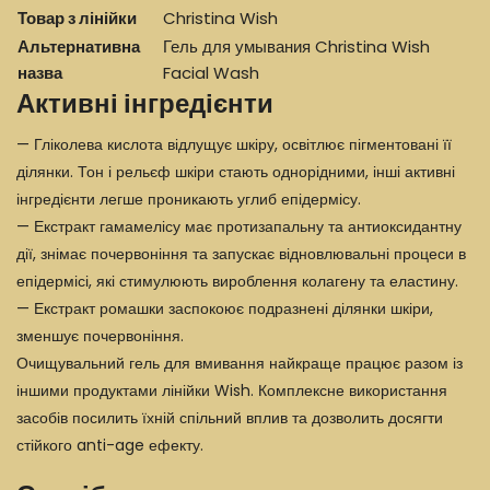
Товар з лінійки
Christina Wish
Альтернативна
Гель для умывания Christina Wish
назва
Facial Wash
Активні інгредієнти
— Гліколева кислота відлущує шкіру, освітлює пігментовані її
ділянки. Тон і рельєф шкіри стають однорідними, інші активні
інгредієнти легше проникають углиб епідермісу.
— Екстракт гамамелісу має протизапальну та антиоксидантну
дії, знімає почервоніння та запускає відновлювальні процеси в
епідермісі, які стимулюють вироблення колагену та еластину.
— Екстракт ромашки заспокоює подразнені ділянки шкіри,
зменшує почервоніння.
Очищувальний гель для вмивання найкраще працює разом із
іншими продуктами лінійки Wish. Комплексне використання
засобів посилить їхній спільний вплив та дозволить досягти
стійкого anti-age ефекту.