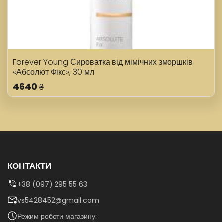
Forever Young Сироватка від мімічних зморшків
«Абсолют Фікс», 30 мл
4640
₴
КОНТАКТИ
+38 (097) 295 55 63
vs5428452@gmail.com
Режим роботи магазину: