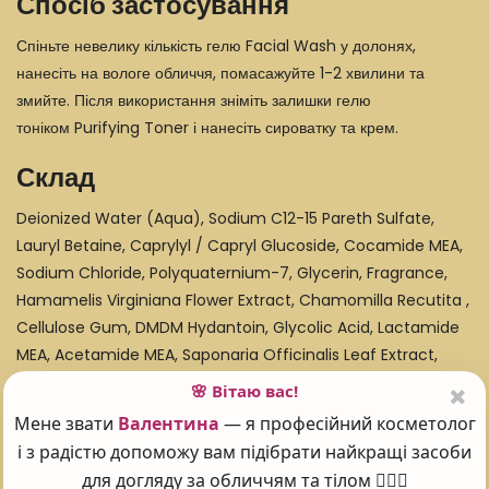
Спосіб застосування
Спіньте невелику кількість гелю Facial Wash у долонях,
нанесіть на вологе обличчя, помасажуйте 1-2 хвилини та
змийте. Після використання зніміть залишки гелю
тоніком Purifying Toner і нанесіть сироватку та крем.
Склад
Deionized Water (Aqua), Sodium C12-15 Pareth Sulfate,
Lauryl Betaine, Caprylyl / Capryl Glucoside, Cocamide MEA,
Sodium Chloride, Polyquaternium-7, Glycerin, Fragrance,
Hamamelis Virginiana Flower Extract, Chamomilla Recutita ,
Cellulose Gum, DMDM Hydantoin, Glycolic Acid, Lactamide
MEA, Acetamide MEA, Saponaria Officinalis Leaf Extract,
Olea Europaea (Olive) Oil Unsaponifiables, Blue 1, Yellow 10,
🌸 Вітаю вас!
Red 4
Мене звати
Валентина
— я професійний косметолог
і з радістю допоможу вам підібрати найкращі засоби
для догляду за обличчям та тілом 💆‍♀️✨