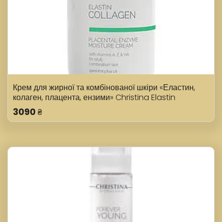
Крем для жирної та комбінованої шкіри «Еластин,
колаген, плацента, ензими» Christina Elastin
Collagen Placental Enzyme Moisture Cream 250 мл
3090
₴