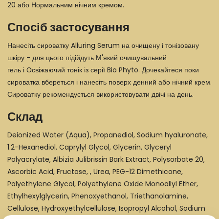
20 або Нормальним нічним кремом.
Спосіб застосування
Нанесіть сироватку Alluring Serum на очищену і тонізовану
шкіру - для цього підійдуть М'який очищувальний
гель і Освіжаючий тонік із серії Bio Phyto. Дочекайтеся поки
сироватка вбереться і нанесіть поверх денний або нічний крем.
Сироватку рекомендується використовувати двічі на день.
Склад
Deionized Water (Aqua), Propanediol, Sodium hyaluronate,
1.2-Hexanediol, Caprylyl Glycol, Glycerin, Glyceryl
Polyacrylate, Albizia Julibrissin Bark Extract, Polysorbate 20,
Ascorbic Acid, Fructose, , Urea, PEG-12 Dimethicone,
Polyethylene Glycol, Polyethylene Oxide Monoallyl Ether,
Ethylhexylglycerin, Phenoxyethanol, Triethanolamine,
Cellulose, Hydroxyethylcellulose, Isopropyl Alcohol, Sodium