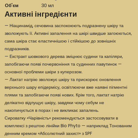
Об'єм
30 мл
Активні інгредієнти
— Ніацинамід, сечовина заспокоюють подразнену шкіру та
зволожують її. Активні запалення на шкірі швидше загоюються,
сама шкіра стає еластичнішою і стійкішою до зовнішніх
подразників.
— Екстракт шовкового дерева зміцнює судини та капіляри,
запобігаючи появі почервоніння та судинних павутинок —
основної проблеми шкіри з куперозом.
— Лактат натрію зволожує шкіру та прискорює оновлення
верхнього шару епідермісу, освітлюючи вже наявні пігментні
плями та запобігаючи появі нових. Крім того, лактат натрію
делікатно відлущує шкіру, завдяки чому себум не
накопичується в порах і не викликає запалень.
Сироватку «Чарівність» рекомендується застосовувати в
комплексі з рештою лінійки Bio Phyto — наприклад Тонованим
денним кремом «Абсолютний захист» з SPF