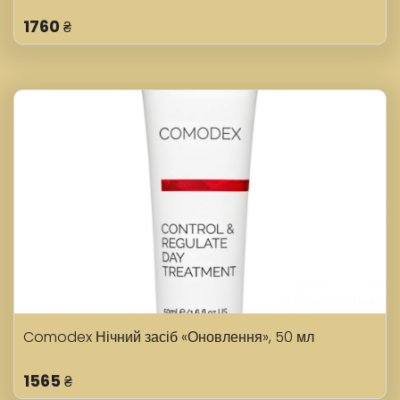
1760
₴
Comodex Нічний засіб «Оновлення», 50 мл
1565
₴