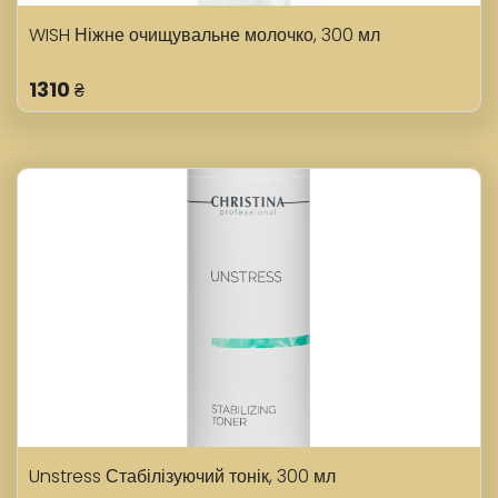
WISH Ніжне очищувальне молочко, 300 мл
1310
₴
Unstress Стабілізуючий тонік, 300 мл