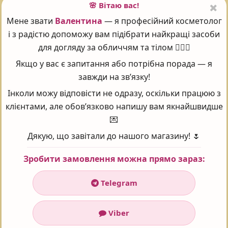
acetate, Fragrance, Chlorphenesin, Arctostaphylos Uva Ursi
🌸 Вітаю вас!
Leaf Extract, Magnesium Ascorbyl Phosphate, Sodium
Мене звати
Валентина
— я професійний косметолог
Benzoate, Sodium Metabisulfite, Sodium Phytate, Benzyl
і з радістю допоможу вам підібрати найкращі засоби
Salicylate, Butylphenyl Methylpropional, Geraniol, Hexyl
для догляду за обличчям та тілом 💆‍♀️✨
Cinnamal, Hydroxyisohexyl 3-Cyclohexene
Якщо у вас є запитання або потрібна порада — я
Carboxaldehyde, Limonene, Amyl Cinnamal.
завжди на зв’язку!
Інколи можу відповісти не одразу, оскільки працюю з
клієнтами, але обов’язково напишу вам якнайшвидше
Поставте оцінку 😍
💌
Дякую, що завітали до нашого магазину! 🌷
Зробити замовлення можна прямо зараз:
Рейтинг:
5
Проголосувало:
101
Telegram
Часті запитання - FAQ
Viber