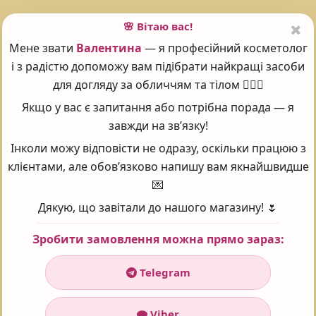
Часті запитання - FAQ
🌸 Вітаю вас!
Мене звати
Валентина
— я професійний косметолог
і з радістю допоможу вам підібрати найкращі засоби
для догляду за обличчям та тілом 💆‍♀️✨
CHATEAU DE BEAUTE ФЛЮЇД «БЕЗДОГАННІСТЬ», 30
Якщо у вас є запитання або потрібна порада — я
МЛ ЯКА ЦІНА?
завжди на зв’язку!
Інколи можу відповісти не одразу, оскільки працюю з
У інтернет-магазині Prof косметика товар:
клієнтами, але обов’язково напишу вам якнайшвидше
Chateau de Beaute Флюїд «Бездоганність»,
30 мл
коштує 4400 ₴
💌
Дякую, що завітали до нашого магазину! 🌷
ЧОМУ ВАРТО ЗАМОВИТИ САМЕ В PROF КОСМЕТИКА
Зробити замовлення можна прямо зараз:
ДЛЯ КОСМЕТИКИ?
Telegram
ЧИ МОЖНА ЗАМОВИТИ НАЛОЖЕНИМ ПЛАТЕЖЕМ?
Viber