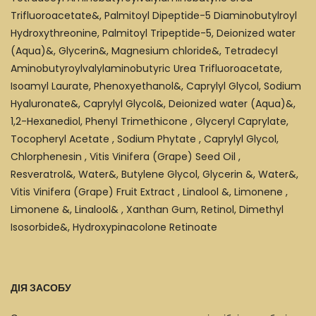
Trifluoroacetate&, Palmitoyl Dipeptide-5 Diaminobutylroyl
Hydroxythreonine, Palmitoyl Tripeptide-5, Deionized water
(Aqua)&, Glycerin&, Magnesium chloride&, Tetradecyl
Aminobutyroylvalylaminobutyric Urea Trifluoroacetate,
Isoamyl Laurate, Phenoxyethanol&, Caprylyl Glycol, Sodium
Hyaluronate&, Caprylyl Glycol&, Deionized water (Aqua)&,
1,2-Hexanediol, Phenyl Trimethicone , Glyceryl Caprylate,
Tocopheryl Acetate , Sodium Phytate , Caprylyl Glycol,
Chlorphenesin , Vitis Vinifera (Grape) Seed Oil ,
Resveratrol&, Water&, Butylene Glycol, Glycerin &, Water&,
Vitis Vinifera (Grape) Fruit Extract , Linalool &, Limonene ,
Limonene &, Linalool& , Xanthan Gum, Retinol, Dimethyl
Isosorbide&, Hydroxypinacolone Retinoate
ДІЯ ЗАСОБУ