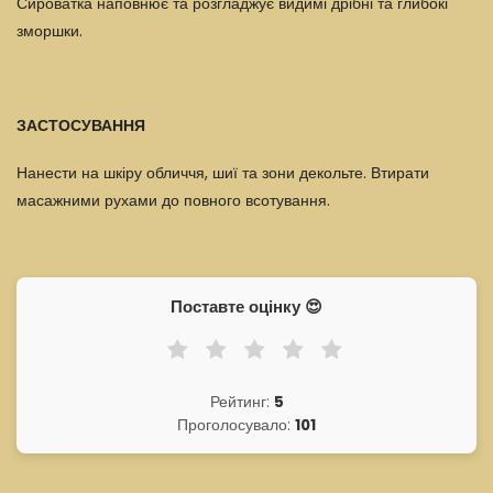
Сироватка наповнює та розгладжує видимі дрібні та глибокі
зморшки.
ЗАСТОСУВАННЯ
Нанести на шкіру обличчя, шиї та зони декольте. Втирати
масажними рухами до повного всотування.
Поставте оцінку 😍
Рейтинг:
5
Проголосувало:
101