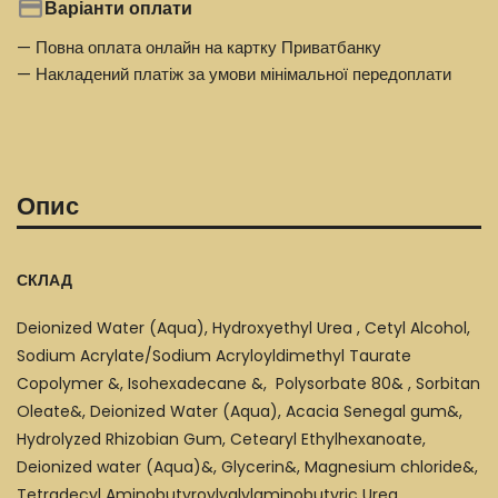
Варіанти оплати
— Повна оплата онлайн на картку Приватбанку
— Накладений платіж за умови мінімальної передоплати
Опис
СКЛАД
Deionized Water (Aqua), Hydroxyethyl Urea , Cetyl Alcohol,
Sodium Acrylate/Sodium Acryloyldimethyl Taurate
Copolymer &, Isohexadecane &, Polysorbate 80& , Sorbitan
Oleate&, Deionized Water (Aqua), Acacia Senegal gum&,
Hydrolyzed Rhizobian Gum, Cetearyl Ethylhexanoate,
Deionized water (Aqua)&, Glycerin&, Magnesium chloride&,
Tetradecyl Aminobutyroylvalylaminobutyric Urea