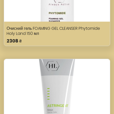
Очисний гель FOAMING GEL CLEANSER Phytomide
Holy Land 150 мл
2308
₴