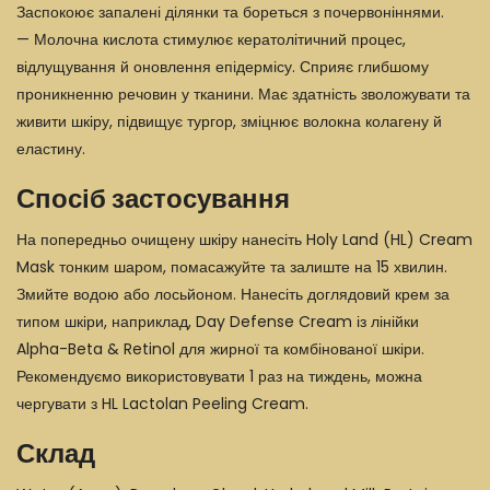
Заспокоює запалені ділянки та бореться з почервоніннями.
— Молочна кислота стимулює кератолітичний процес,
відлущування й оновлення епідермісу. Сприяє глибшому
проникненню речовин у тканини. Має здатність зволожувати та
живити шкіру, підвищує тургор, зміцнює волокна колагену й
еластину.
Спосіб застосування
На попередньо очищену шкіру нанесіть Holy Land (HL) Cream
Mask тонким шаром, помасажуйте та залиште на 15 хвилин.
Змийте водою або лосьйоном. Нанесіть доглядовий крем за
типом шкіри, наприклад, Day Defense Cream із лінійки
Alpha-Beta & Retinol для жирної та комбінованої шкіри.
Рекомендуємо використовувати 1 раз на тиждень, можна
чергувати з HL Lactolan Peeling Cream.
Склад