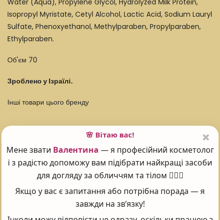
Water (Aqua), Propylene Glycol, Hydrolyzed Milk Protein,
Isopropyl Myristate, Cetyl Alcohol, Lactic Acid, Sodium Lauryl
Sulfate, Phenoxyethanol, Methylparaben, Propylparaben,
Ethylparaben.
Об'єм 70
Зроблено у Ізраїлі.
Інші товари цього бренду
🌸 Вітаю вас!
Мене звати
Валентина
— я професійний косметолог
Поставте оцінку 😍
і з радістю допоможу вам підібрати найкращі засоби
для догляду за обличчям та тілом 💆‍♀️✨
Якщо у вас є запитання або потрібна порада — я
Рейтинг:
5
Проголосувало:
101
завжди на зв’язку!
Інколи можу відповісти не одразу, оскільки працюю з