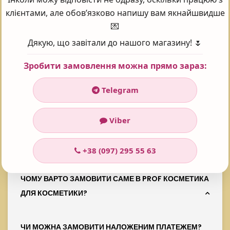
клієнтами, але обов’язково напишу вам якнайшвидше
Часті запитання - FAQ
💌
Дякую, що завітали до нашого магазину! 🌷
Зробити замовлення можна прямо зараз:
ЖИВИЛЬНА МАСКА HOLY LAND LACTOLAN CREAM
Telegram
MASK 70 МЛ ЯКА ЦІНА?
Viber
У інтернет-магазині Prof косметика товар:
Живильна маска Holy Land Lactolan Cream
Mask 70 мл
коштує 3305 ₴
+38 (097) 295 55 63
ЧОМУ ВАРТО ЗАМОВИТИ САМЕ В PROF КОСМЕТИКА
ДЛЯ КОСМЕТИКИ?
ЧИ МОЖНА ЗАМОВИТИ НАЛОЖЕНИМ ПЛАТЕЖЕМ?