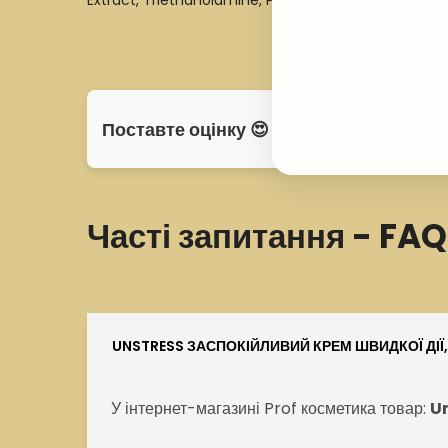
Extract, Triethanolamine, Panthenol, Tocopheryl Ac
Поставте оцінку 😍
Часті запитання - FAQ
UNSTRESS ЗАСПОКІЙЛИВИЙ КРЕМ ШВИДКОЇ ДІЇ,
У інтернет-магазині Prof косметика товар:
Un