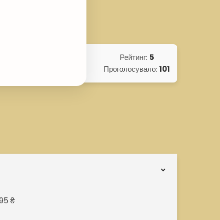
ethylisothiazolinone.
Рейтинг:
5
Проголосувало:
101
95 ₴