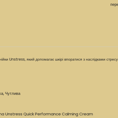
пер
інійки Unstress, який допомагає шкірі впоратися з наслідками стресу
ха, Чутлива
ina Unstress Quick Performance Calming Cream