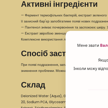
Активні інгредієнти
— Фермент термофільних бактерій, екстракт зеленого ч
її захисний бар'єр запобігатиме появі нових подразнен
— Пантенол знімає почервоніння та заспокоює шкіру. 
— Екстракт звіробою зменшує бактеріальну активність 
Комплексне використання лінійки Unstress забезпечить
Мене звати
Вал
Спосіб застосування
Якщо 
При появі подразнення, запалення та лущення нане
Інколи можу відпо
зникнення проблеми. Можна комбінувати з денним кре
Склад
Deionized Water (Aqua), Glycerin, Thermus Thermoph
20, Sodium PCA, Glycosaminoglycans, Cucumis Sativu