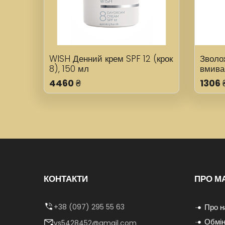
WISH Денний крем SPF 12 (крок
Зволо
8), 150 мл
вмива
Young 
4460
₴
1306
Wash 
КОНТАКТИ
ПРО М
+38 (097) 295 55 63
Про н
Обмін
vs5428452@gmail.com