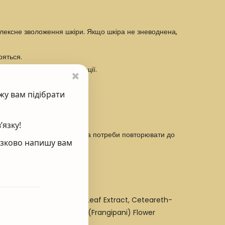
мплексне зволоження шкіри. Якщо шкіра не зневоднена,
ояться.
видше і без постпігментації.
жу вам підібрати
’язку!
ередньо очищену шкіру. За потреби повторювати до
’язково напишу вам
лінійки Unstress.
 Oil, Camellia Sinensis Leaf Extract, Ceteareth-
ric Acid, Plumeria Alba (Frangipani) Flower