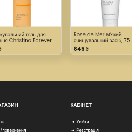
жувальний гель для
Rose de Mer М’який
ння Christina Forever
очищувальний засіб, 75
Moisturizing Facial
₴
845
₴
300 мл
АГАЗИН
КАБІНЕТ
ас
Увійти
/повернення
Реєстрація