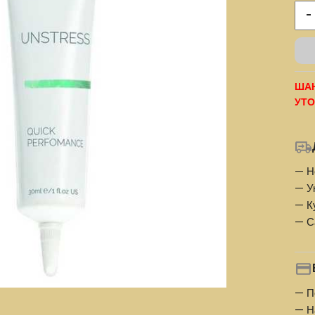
-
ШАН
УТО
— Н
— У
— К
— С
— П
— Н