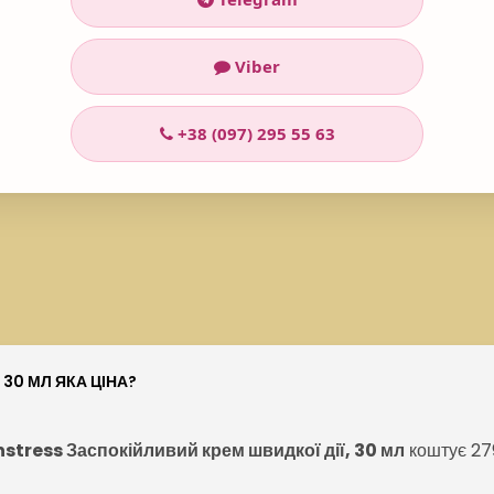
etate, Phenoxyethanol, Fragrance, Methylchloroisothiazolinone, M
Viber
+38 (097) 295 55 63
 30 МЛ ЯКА ЦІНА?
stress Заспокійливий крем швидкої дії, 30 мл
коштує 27