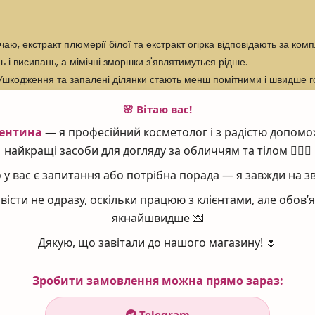
аю, екстракт плюмерії білої та екстракт огірка відповідають за ко
ь і висипань, а мімічні зморшки з'являтимуться рідше.
Ушкодження та запалені ділянки стають менш помітними і швидше г
у забитих та запалених порах. Завдяки цьому запалення проходять ш
🌸 Вітаю вас!
 вашій шкірі гідний догляд, ефект якого протримається довше.
ентина
— я професійний косметолог і з радістю допомо
найкращі засоби для догляду за обличчям та тілом 💆‍♀️✨
у вас є запитання або потрібна порада — я завжди на зв
сіть крем Quick Performance Calming Cream тонким шаром на поп
вісти не одразу, оскільки працюю з клієнтами, але обов
мом ProBiotic Day Cream або нічним Harmonizing Night Cream із 
якнайшвидше 💌
Дякую, що завітали до нашого магазину! 🌷
ilus Ferment, Glyceryl Stearate, Triticum Vulgare (Wheat Germ)
Зробити замовлення можна прямо зараз:
s (Cucumber) Fruit Extract, Hypericum Perforatum Extract, Stea
Telegram