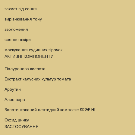
захист від сонця
вирівнювання тону
зволоження
сяяння шкіри
маскування судинних зірочок
АКТИВНІ КОМПОНЕНТИ:
Гіалуронова кислота
Екстракт калусних культур томата
Арбутин
Алое вера
Запатентований пептидний комплекс SRGF H1
Оксид цинку
ЗАСТОСУВАННЯ