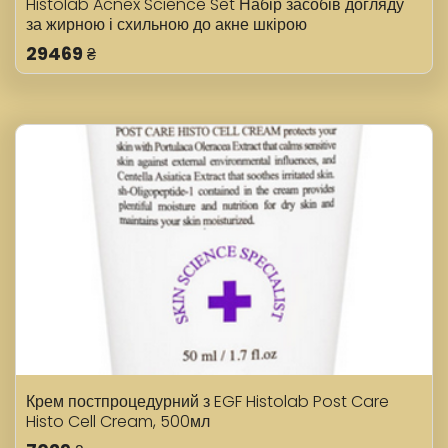
Histolab Acnex Science Set Набір засобів догляду
за жирною і схильною до акне шкірою
29469
₴
Крем постпроцедурний з EGF Histolab Post Care
Histo Cell Cream, 500мл