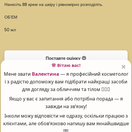
Нанесіть BB крем на шкіру і рівномірно розподіліть.
ОБ’ЕМ
50 мл
Поставте оцінку 😍
🌸 Вітаю вас!
Мене звати
Валентина
— я професійний косметолог
і з радістю допоможу вам підібрати найкращі засоби
Рейтинг:
5
для догляду за обличчям та тілом 💆‍♀️✨
Проголосувало:
101
Якщо у вас є запитання або потрібна порада — я
завжди на зв’язку!
Часті запитання - FAQ
Інколи можу відповісти не одразу, оскільки працюю з
клієнтами, але обов’язково напишу вам якнайшвидше
💌