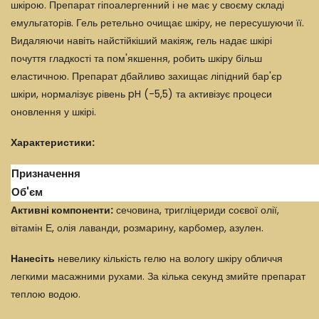
шкірою. Препарат гіпоалергенний і не має у своєму складі
емульгаторів. Гель ретельно очищає шкіру, не пересушуючи її.
Видаляючи навіть найстійкіший макіяж, гель надає шкірі
почуття гладкості та пом'якшення, робить шкіру більш
еластичною. Препарат дбайливо захищає ліпідний бар'єр
шкіри, нормалізує рівень pH (-5,5) та активізує процеси
оновлення у шкірі.
Характеристики:
Призначення
Об'єм
Активні компоненти:
сечовина, тригліцериди соєвої олії,
вітамін Е, олія лаванди, розмарину, карбомер, азулен.
Нанесіть
невелику кількість гелю на вологу шкіру обличчя
легкими масажними рухами. За кілька секунд змийте препарат
теплою водою.