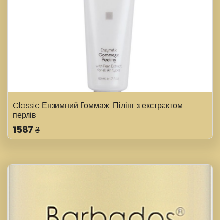
Classic Ензимний Гоммаж-Пілінг з екстрактом
перлів
1587
₴