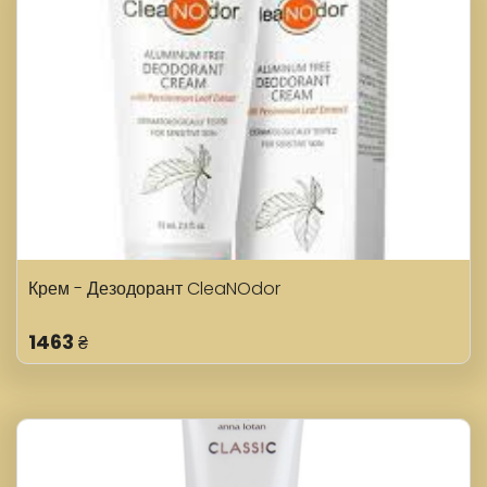
Крем - Дезодорант CleaNOdor
1463
₴