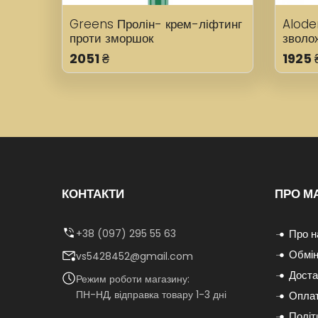
Greens Пролін- крем-ліфтинг
Alode
проти зморшок
зволо
2051
₴
1925
КОНТАКТИ
ПРО М
+38 (097) 295 55 63
Про н
Обмін
vs5428452@gmail.com
Доста
Режим роботи магазину:
ПН-НД, відправка товару 1-3 дні
Опла
Політ