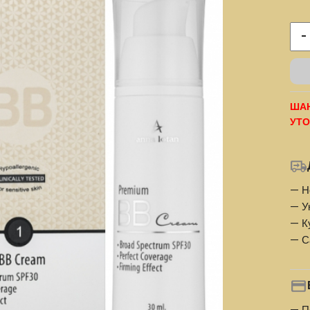
-
ШАН
УТО
— Н
— У
— К
— С
— П