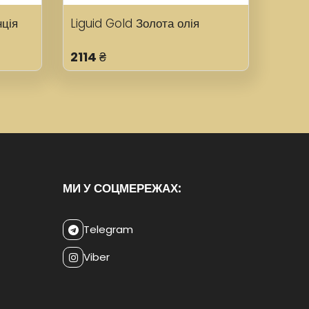
ція
Liguid Gold Золота олія
2114
₴
МИ У СОЦМЕРЕЖАХ:
Telegram
Viber