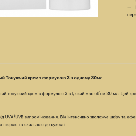
— Н
пер
ний Тонуючий крем з формулою 3 в одному 30мл
ий тонуючий крем з формулою 3 в 1, який має об'єм 30 мл. Цей крем
ід UVA/UVB випромінювання. Він інтенсивно зволожує шкіру та ефект
 шкірою та схильною до сухості.