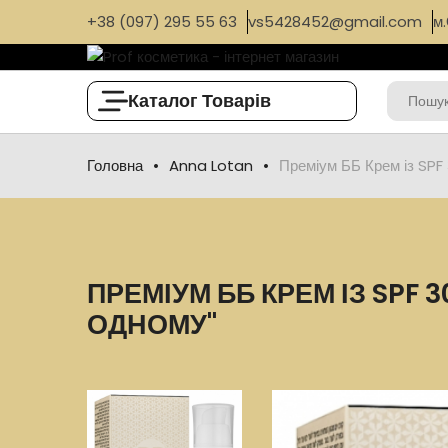
+38 (097) 295 55 63
vs5428452@gmail.com
м.
Каталог Товарів
Головна
Anna Lotan
Преміум ББ Крем із SPF
ПРЕМІУМ ББ КРЕМ ІЗ SPF
ОДНОМУ"