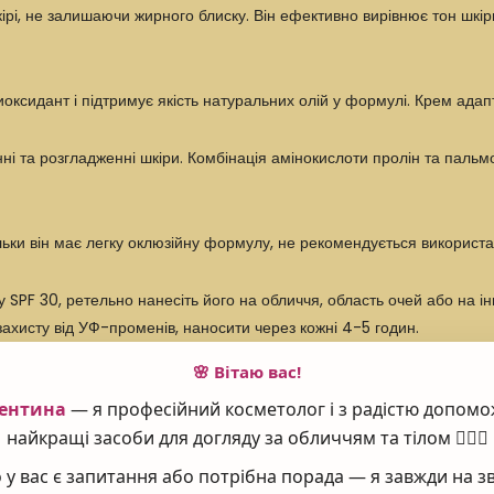
кірі, не залишаючи жирного блиску. Він ефективно вирівнює тон шкі
нтиоксидант і підтримує якість натуральних олій у формулі. Крем ада
ні та розгладженні шкіри. Комбінація амінокислоти пролін та пальмо
ільки він має легку оклюзійну формулу, не рекомендується використ
PF 30, ретельно нанесіть його на обличчя, область очей або на інш
ахисту від УФ-променів, наносити через кожні 4-5 годин.
🌸 Вітаю вас!
ентина
— я професійний косметолог і з радістю допомо
найкращі засоби для догляду за обличчям та тілом 💆‍♀️✨
у вас є запитання або потрібна порада — я завжди на зв