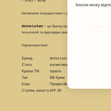
- 3043 - загар
Інколи можу відпо
Активними інгредієнтами є діоксид титану, пролін, віт
Anna Lotan
- це бренд професійної доглядової косме
технологій та відповідає вимогам сучасних споживачів.
Характеристики:
Бренд
Anna Lotan (Анна Лотан)
Стать
косметика для жінок
Країна ТМ
Ізраїль
Тип
ВВ Крем
Клас
Професійний
Ступінь захисту
SPF 30