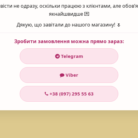
вісти не одразу, оскільки працюю з клієнтами, але обов
якнайшвидше 💌
амін Е, пальмова олія, стеаринова кислота, сквален та токоферол.
Дякую, що завітали до нашого магазину! 🌷
тики, яка виробляється в Ізраїлі. Бренд відомий своєю інноваційно
Зробити замовлення можна прямо зараз:
Telegram
Viber
+38 (097) 295 55 63