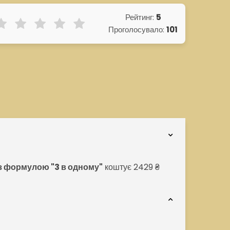
Рейтинг:
5
Проголосувало:
101
із формулою "3 в одному"
коштує 2429 ₴