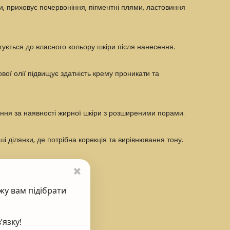
ри, приховує почервоніння, пігментні плями, ластовиння
птується до власного кольору шкіри після нанесення.
вої олії підвищує здатність крему проникати та
ання за наявності жирної шкіри з розширеними порами.
і ділянки, де потрібна корекція та вирівнювання тону.
жу вам підібрати
’язку!