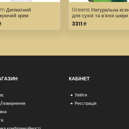
m Делікатний
Greens Натуральна есен
жуючий крем
для сухої та в'ялоі шкіри
₴
3311
₴
АГАЗИН
КАБІНЕТ
ас
Увійти
/повернення
Реєстрація
вка
та
ика конфіденційності