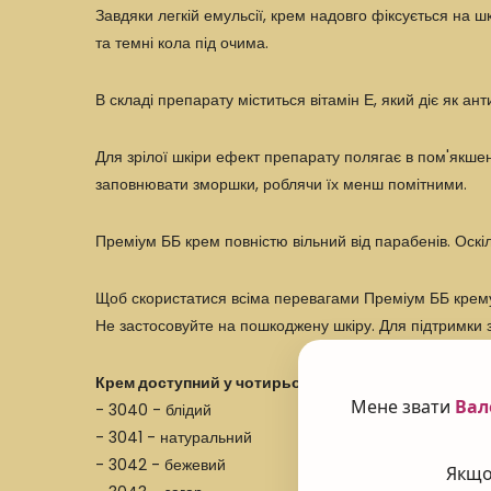
Завдяки легкій емульсії, крем надовго фіксується на ш
та темні кола під очима.
В складі препарату міститься вітамін Е, який діє як а
Для зрілої шкіри ефект препарату полягає в пом'якшен
заповнювати зморшки, роблячи їх менш помітними.
Преміум ББ крем повністю вільний від парабенів. Оск
Щоб скористатися всіма перевагами Преміум ББ крему S
Не застосовуйте на пошкоджену шкіру. Для підтримки з
Крем доступний у чотирьох тонах:
Мене звати
Вал
- 3040 - блідий
- 3041 - натуральний
- 3042 - бежевий
Якщо 