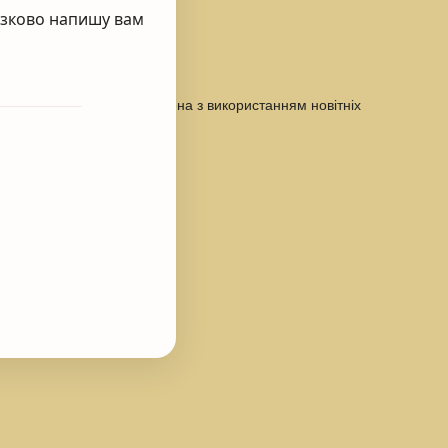
’язково напишу вам
ю продукцією, яка розроблена з використанням новітніх