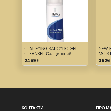
CLARIFYING SALICYLIC GEL
NEW P
CLEANSER Саліциловий
MOIST
очищувальний гель
Мінер
2459
₴
3526
зволо
КОНТАКТИ
ПРО М