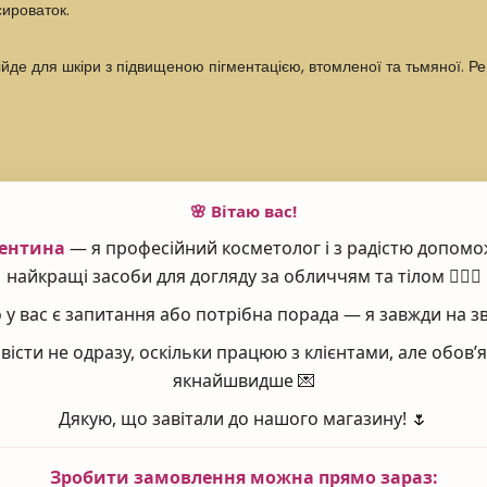
сироваток.
ійде для шкіри з підвищеною пігментацією, втомленої та тьмяної. 
 себе саліцилову, молочну та гликолевую кислоти. Вони ефективно в
🌸 Вітаю вас!
у очищенні і освіження дерми. Після нанесення гелю дію наступних
ентина
— я професійний косметолог і з радістю допомо
найкращі засоби для догляду за обличчям та тілом 💆‍♀️✨
у вас є запитання або потрібна порада — я завжди на зв
щення.
вісти не одразу, оскільки працюю з клієнтами, але обов
якнайшвидше 💌
 усунення надмірної жирності.
Дякую, що завітали до нашого магазину! 🌷
Зробити замовлення можна прямо зараз: