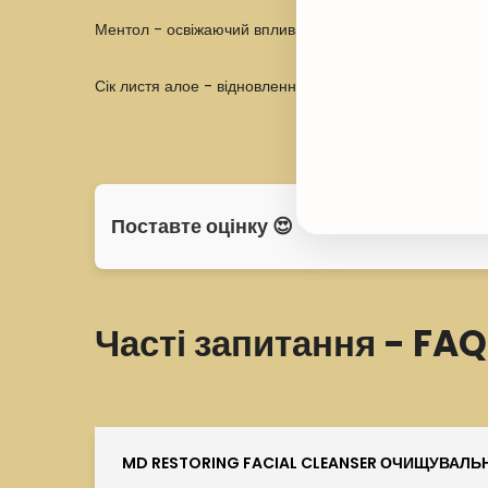
Ментол - освіжаючий вплив.
Сік листя алое - відновлення, загоєння ранок.
Поставте оцінку 😍
Часті запитання - FAQ
MD RESTORING FACIAL CLEANSER ОЧИЩУВАЛЬНИ