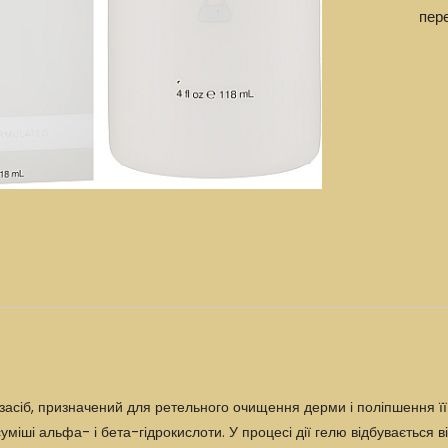
пер
асіб, призначений для ретельного очищення дерми і поліпшення її 
уміші альфа- і бета-гідрокислоти. У процесі дії гелю відбувається