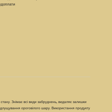
едоплати
стану. Знімає всі види забруднень, видаляє залишки
 відлущування ороговілого шару. Використання продукту