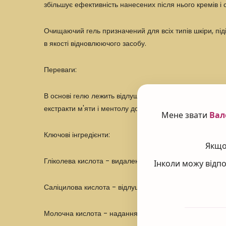
збільшує ефективність нанесених після нього кремів і 
Очищаючий гель призначений для всіх типів шкіри, під
в якості відновлюючого засобу.
Переваги:
В основі гелю лежить відлущуюча суміш, що включає в
екстракти м'яти і ментолу допомагають в повноцінном
Мене звати
Вал
Ключові інгредієнти:
Якщо 
Гліколева кислота - видалення відмерлих клітин, очи
Інколи можу відпо
Саліцилова кислота - відлущування ороговілого шару,
Молочна кислота - надання шкірі сяючого вигляду.