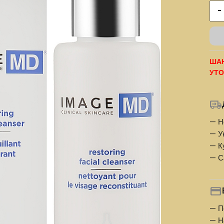
-
ШАН
УТО
— Н
— У
— К
— С
— П
— Н