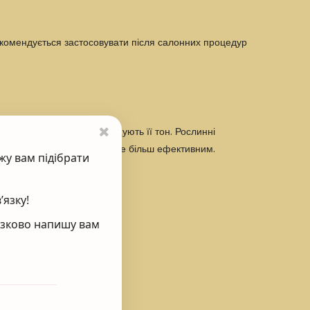
Рекомендується застосовувати після салонних процедур
ідновлюють шкіру, покращують її тон. Рослинні
 доглядових засобів стає ще більш ефективним.
жу вам підібрати
’язку!
’язково напишу вам