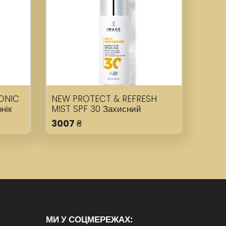
TONIC
NEW PROTECT & REFRESH
нік
MIST SPF 30 Захисний
освіжувальний спрей SPF 30
3007
₴
МИ У СОЦМЕРЕЖАХ: