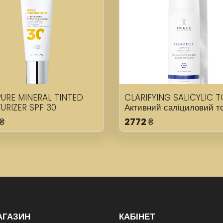
URE MINERAL TINTED
CLARIFYING SALICYLIC 
URIZER SPF 30
Активний саліциловий то
альний тонуючий
для жирної шкіри
₴
2772
₴
жувальний крем SPF 30
АГАЗИН
КАБІНЕТ