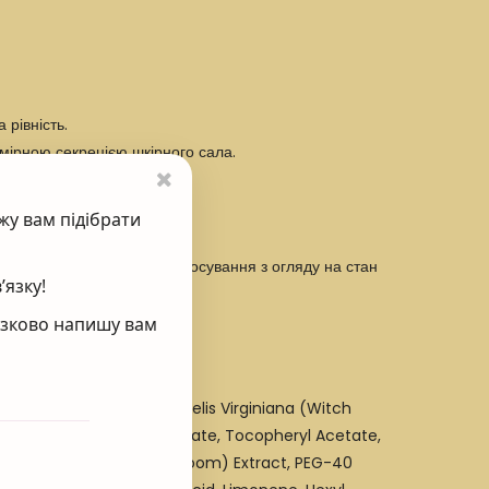
 рівність.
дмірною секрецією шкірного сала.
жу вам підібрати
м підвищувати частоту застосування з огляду на стан
’язку!
’язково напишу вам
, PEG-40 Stearate, Hamamelis Virginiana (Witch
 Glycol, Sorbitan Tristearate, Tocopheryl Acetate,
t, Fomes Officinais (Mushroom) Extract, PEG-40