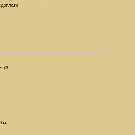
едоплати
іній.
0 мл