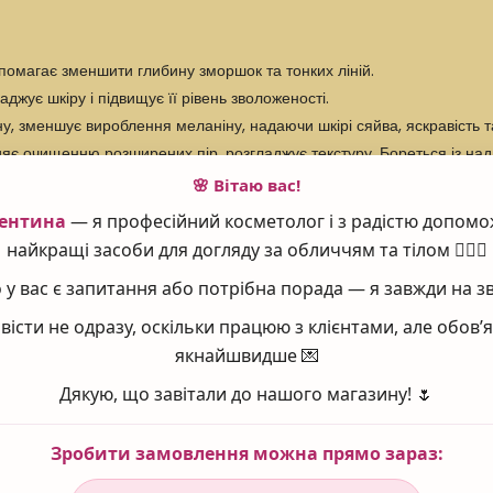
помагає зменшити глибину зморшок та тонких ліній.
жує шкіру і підвищує її рівень зволоженості.
, зменшує вироблення меланіну, надаючи шкірі сяйва, яскравість та
ияє очищенню розширених пір, розгладжує текстуру. Бореться із на
🌸 Вітаю вас!
ентина
— я професійний косметолог і з радістю допомо
найкращі засоби для догляду за обличчям та тілом 💆‍♀️✨
а чисту шкіру. Спочатку використовувати 2 рази на тиждень, а поті
у вас є запитання або потрібна порада — я завжди на зв
вісти не одразу, оскільки працюю з клієнтами, але обов
якнайшвидше 💌
Дякую, що завітали до нашого магазину! 🌷
erin, Cetyl Alcohol, Glyceryl Stearate, Glycolic Acid, Cera Alba
utylene Glycol, Panthenol, Sodium Lactate, Sodium PCA, Caprylyl
Зробити замовлення можна прямо зараз:
tate, Sodium Phytate, Glycyrrhiza Glabra (Licorice) Root Extrac