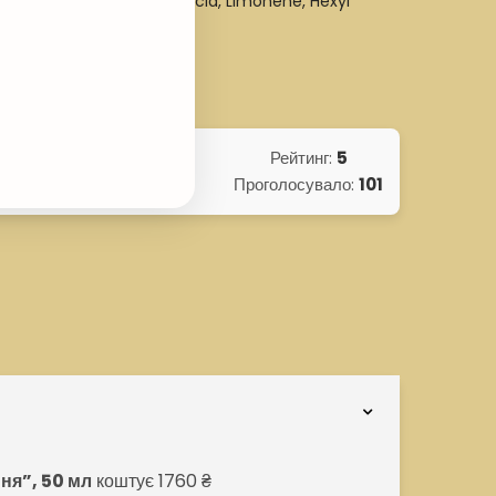
 Inositol, Dehydroacetic Acid, Limonene, Hexyl
Рейтинг:
5
Проголосувало:
101
ня”, 50 мл
коштує 1760 ₴