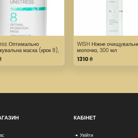
ess Оптимально
WISH Ніжне очищувальн
увальна маска (крок 8),
молочко, 300 мл
л
₴
1310
₴
АГАЗИН
КАБІНЕТ
ас
Увійти