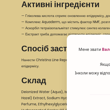
Активні інгредієнти
— Гліколева кислота сприяє оновленню епідермісу, до
— Комплекс Aquaderm, що містить фактор NMF, розглад
— Аскорбіл тетраізопальмітат стимулює синтез колагену
— Екстракт гриба допомагає підтягнути епідерміс, спр
Спосіб застосування
Мене звати
Вал
Нанести Christina Line Repair Fix Complete Renewal н
Якщо 
епідермісу.
Інколи можу відпо
Склад
Deionized Water (Aqua), Isononyl Isononanoate, Glyc
Hazel) Extract, Sodium Hydroxide, Phenoxyethanol, B
Perfume, Ethylhexylglycerin, Ascorbyl Tetraisopalmi