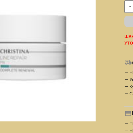
-
ШАН
УТО
— Н
— У
— К
— С
— П
— Н