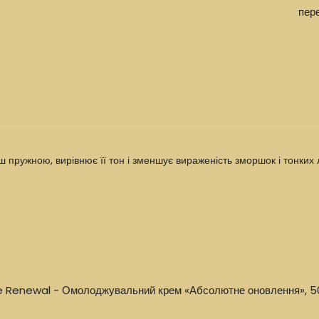
пер
ружною, вирівнює її тон і зменшує вираженість зморшок і тонких л
te Renewal - Омолоджувальний крем «Абсолютне оновлення», 5