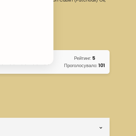
lang) Flower Oil, Pogostemon Cablin (Patchouli) Oil,
niol, Limonene.
Рейтинг:
5
Проголосувало:
101