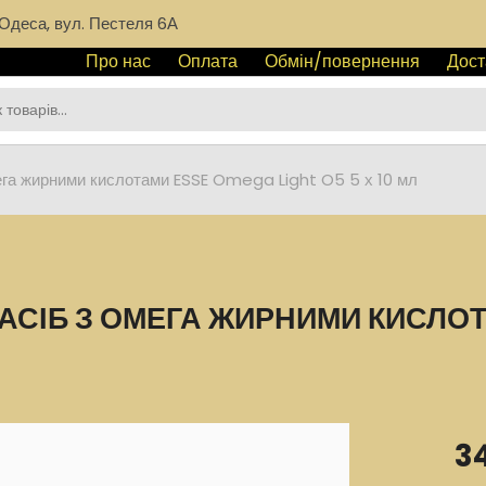
Одеса, вул. Пестеля 6А
Про нас
Оплата
Обмін/повернення
Дост
ега жирними кислотами ESSE Omega Light O5 5 х 10 мл
СІБ З ОМЕГА ЖИРНИМИ КИСЛОТА
3