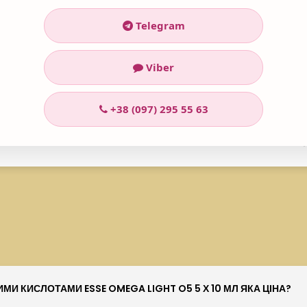
arterii (Frankincense) Oil, Citric Acid, Cananga Odorata (Ylang Y
Lavandula Angustifolia (Lavender) Oil, Linalool, Citronellol, Gera
Telegram
Viber
+38 (097) 295 55 63
И КИСЛОТАМИ ESSE OMEGA LIGHT O5 5 Х 10 МЛ ЯКА ЦІНА?