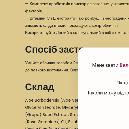
— Комплекс пробіотиків прискорює загоєння ушкоджень
факторів.
— Вітаміни C і E, екстракти чаю ройбуш і виноградних
знімають сліди втоми, покращують колір обличчя.
Використовуйте Легкий зволожувальний засіб з омега 
Спосіб застосування
Умийте обличчя засобом
Refining Cleanser C6
і скор
Мене звати
Вал
до повного всотування. Використовуйте один-два рази 
Якщо 
Склад
Інколи можу відпо
Aloe Barbadensis (Aloe Vera) Leaf Extract, Sclerocar
Glyceryl Stearate, Glyceryl Stearate Citrate, Cetearyl
(Grape) Seed Extract, Stearic Acid, Palmitic Acid,
(Rose Geranium) Oil, Bisabolol, Olea Europaea (Olive