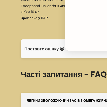
Vanilla Planifolia Seed Extract, Hexenol, Boswellia C
Tocopherol, Helianthus Annuus (Sunflower) Seed Oil, 
Об'єм 10 мл.
Зроблено у ПАР.
Поставте оцінку 😍
Часті запитання - FAQ
ЛЕГКИЙ ЗВОЛОЖУЮЧИЙ ЗАСІБ З ОМЕГА ЖИРНИМ