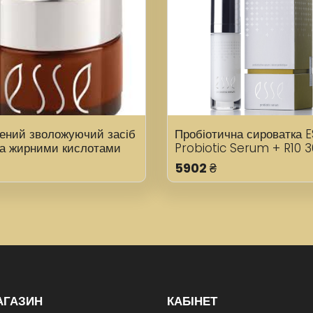
ений зволожуючий засіб
Пробіотична сироватка 
га жирними кислотами
Probiotic Serum + R10 
Omega Rich O7 10 мл
5902
₴
АГАЗИН
КАБІНЕТ