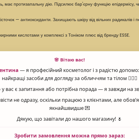
, має протизапальну дію. Підсилює бар'єрну функцію епідермісу, чи
 кісточок — антиоксиданти. Захищають шкіру від вільних радикалів і
жирними кислотами у комплексі з Тоніком плюс від бренду ESSE.
🌸 Вітаю вас!
истайтеся
тоніком Toner Plus T6
. На злегка зволожену шкіру обличч
ентина
— я професійний косметолог і з радістю допомо
на день після вмивання та тонізації.
найкращі засоби для догляду за обличчям та тілом 💆‍♀️✨
у вас є запитання або потрібна порада — я завжди на зв
вісти не одразу, оскільки працюю з клієнтами, але обов
якнайшвидше 💌
ya Birrea (Marula) Seed Oil, Squalane, Isoamyl Laurate, Simmondsi
 Alcohol, Citrullus Lanatus (Kalahari Melon) Seed Oil, Aspalathus L
Дякую, що завітали до нашого магазину! 🌷
 Sodium Stearoyl Lactylate, Glyceryl Caprylate, Dehydroxanthan
) Leaf Extract, Ascorbyl Palmitate, Melissa Officinalis (Lemon Ba
Зробити замовлення можна прямо зараз: