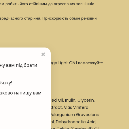
м робить його стійкішим до агресивних зовнішніх
 передчасного старіння. Прискорюють обмін речовин,
я та шиї нанесіть засіб Omega Light O5 і помасажуйте
жу вам підібрати
’язку!
’язково напишу вам
a Chinensis (Jojoba) Seed Oil, Inulin, Glycerin,
inearis (Rooibos) Leaf Extract, Vitis Vinifera
 Gum, Sodium Hyaluronate, Pelargonium Graveolens
lm) Leaf Oil, Benzyl Alcohol, Dehydroacetic Acid,