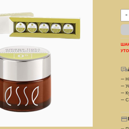
-
ШАН
УТО
— Н
— У
— К
— С
— П