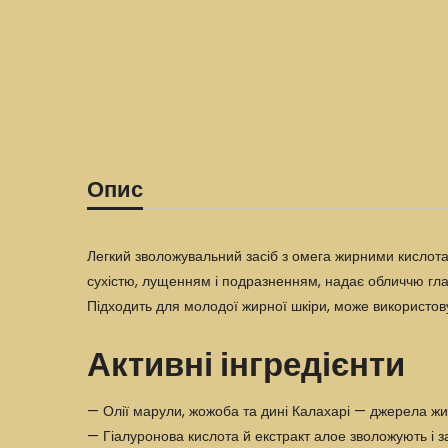
Опис
Легкий зволожувальний засіб з омега жирними кислотам
сухістю, лущенням і подразненням, надає обличчю глад
Підходить для молодої жирної шкіри, може використовув
Активні інгредієнти
— Олії марули, жожоба та дині Калахарі — джерела жи
— Гіалуронова кислота й екстракт алое зволожують і з