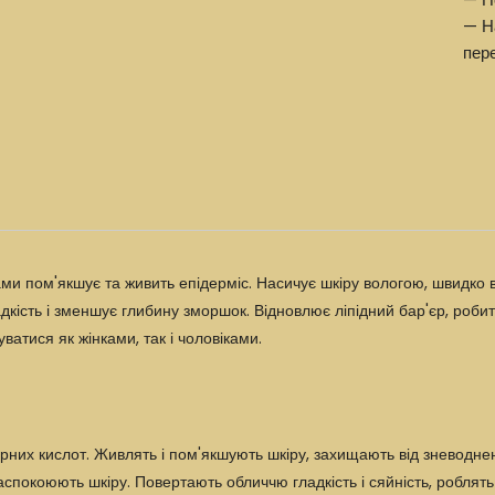
— Н
пер
и пом'якшує та живить епідерміс. Насичує шкіру вологою, швидко в
кість і зменшує глибину зморшок. Відновлює ліпідний бар'єр, робить
атися як жінками, так і чоловіками.
рних кислот. Живлять і пом'якшують шкіру, захищають від зневодне
аспокоюють шкіру. Повертають обличчю гладкість і сяйність, роблят