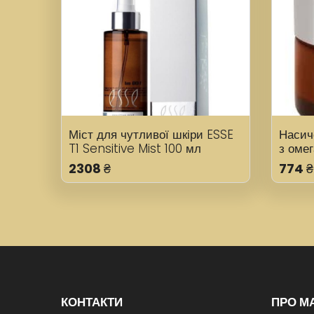
Міст для чутливої шкіри ESSE
Насич
T1 Sensitive Mist 100 мл
з оме
ESSE 
2308
₴
774
₴
КОНТАКТИ
ПРО М