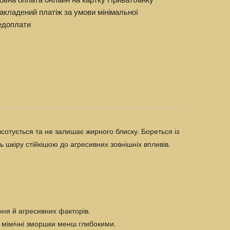
акладений платіж за умови мінімальної
едоплати
сотується та не залишає жирного блиску. Бореться із
 шкіру стійкішою до агресивних зовнішніх впливів.
ння й агресивних факторів.
ь мімічні зморшки менш глибокими.