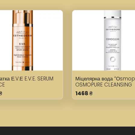
тка Е.V.Е E.V.E. SERUM
Міцелярна вода “Оsmop
CE
OSMOPURE CLEANSING
WATER
₴
1468
₴