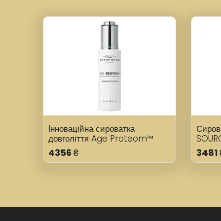
Iнноваційна сироватка
Сирова
довголіття Age Proteom™
SOUR
AGE PROTEOM™ ADVANCED
4356
₴
3481
SERUM