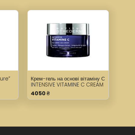
ure”
Крем-гель на основі вітаміну С
INTENSIVE VITAMINE C CREAM
4050
₴