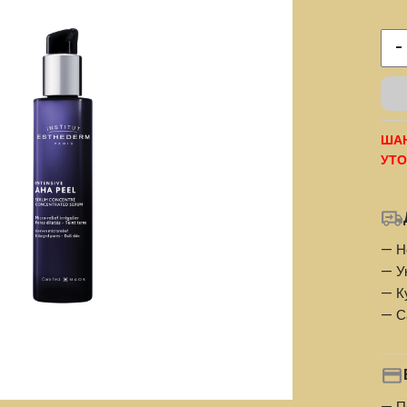
-
ШАН
УТО
— Н
— У
— К
— С
— П