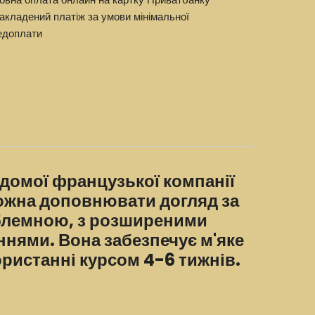
акладений платіж за умови мінімальної
едоплати
домої французької компанії
ожна доповнювати догляд за
блемною, з розширеними
нями. Вона забезпечує м'яке
ристанні курсом 4-6 тижнів.