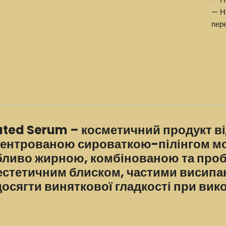
— Н
пер
ated Serum – косметичний продукт ві
нцентрованою сироваткою-пілінгом м
обливо жирною, комбінованою та про
естетичним блиском, частими висипан
сягти виняткової гладкості при вико