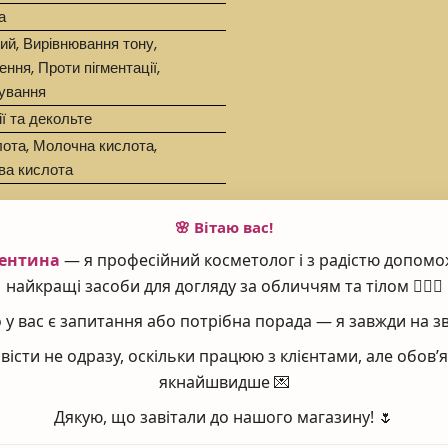
а
ий, Вирівнювання тону,
ня, Проти пігментації,
ування
ї та декольте
ота, Молочна кислота,
ва кислота
шкіри
🌸 Вітаю вас!
ентина
— я професійний косметолог і з радістю допомо
найкращі засоби для догляду за обличчям та тілом 💆‍♀️✨
 Esthederm
у вас є запитання або потрібна порада — я завжди на зв
E TREATMENT
вісти не одразу, оскільки працюю з клієнтами, але обов
якнайшвидше 💌
Дякую, що завітали до нашого магазину! 🌷