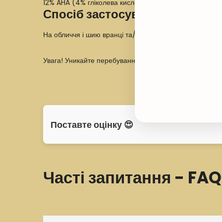
12% AHA (4% гліколева кислота, 2,5% молочна кислота,
Спосіб застосування:
На обличчя і шию вранці та/або ввечері.
Увага! Уникайте перебування на сонці або нанесення 
Поставте оцінку 😍
Часті запитання - FAQ