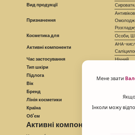
Вид продукції
Сироватк
Антивіков
Призначення
Омолоджен
Розгладж
Косметика для
Особи, Ші
AHA-кисл
Активні компоненти
Саліцило
Час застосування
Нічний
Тип шкіри
Усі типи 
Підлога
Для жінок
Мене звати
Вал
Вік
30+
Бренд
Institut
Якщо 
Лінія косметики
INTENSIV
Інколи можу відпо
Країна
Франція
Об'єм
30 мл
Активні компоненти: