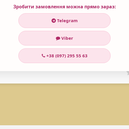
 3,5% лимонна кислота та 2% саліцилова кислота) – регенерують шк
Зробити замовлення можна прямо зараз:
Telegram
відповідного сонцезахисного крему під час використання продукту.
Viber
+38 (097) 295 55 63