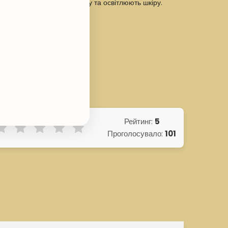
іру, розгладжують текстуру та освітлюють шкіру.
Рейтинг:
5
Проголосувало:
101