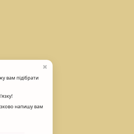
жу вам підібрати
’язку!
’язково напишу вам