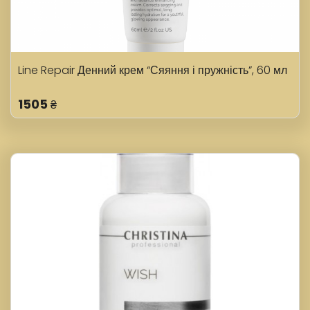
Line Repair Денний крем “Сяяння і пружність”, 60 мл
1505
₴