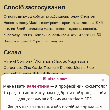
Спосіб застосування
Очистіть шкіру від себуму та забруднень гелем Cleanser.
Нанесіть маску Mask рівномірним шаром та залиште на 10-15
хвилин. Змийте залишки маски теплою водою та нанесіть
сироватку Serum. Поверх нанесіть крем Day Cream SPF 50.
Використовуйте 1-2 рази на тиждень.
Склад
Mineral Complex (Aluminum Silicate, Magnesium
Carbonate, Zinc Oxide, Titanium Dioxide, Marine Blue
Mineral), Licorice Extract, Resveratrol.
🌸 Вітаю вас!
Мене звати
Валентина
— я професійний косметолог
і з радістю допоможу вам підібрати найкращі засоби
Поставте оцінку 😍
для догляду за обличчям та тілом 💆‍♀️✨
Якщо у вас є запитання або потрібна порада — я