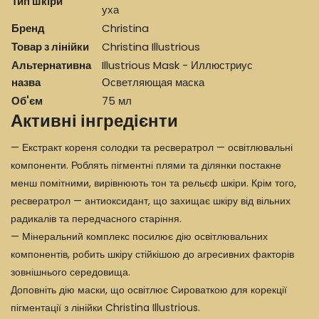
Тип шкіри
уха
Бренд
Christina
Товар з лінійки
Christina Illustrious
Альтернативна
Illustrious Mask - Иллюстриус
назва
Осветляющая маска
Об'єм
75 мл
Активні інгредієнти
— Екстракт кореня солодки та ресвератрол — освітлювальні
компоненти. Роблять пігментні плями та ділянки постакне
менш помітними, вирівнюють тон та рельєф шкіри. Крім того,
ресвератрол — антиоксидант, що захищає шкіру від вільних
радикалів та передчасного старіння.
— Мінеральний комплекс посилює дію освітлювальних
компонентів, робить шкіру стійкішою до агресивних факторів
зовнішнього середовища.
Доповніть дію маски, що освітлює Сироваткою для корекції
пігментації з лінійки Christina Illustrious.