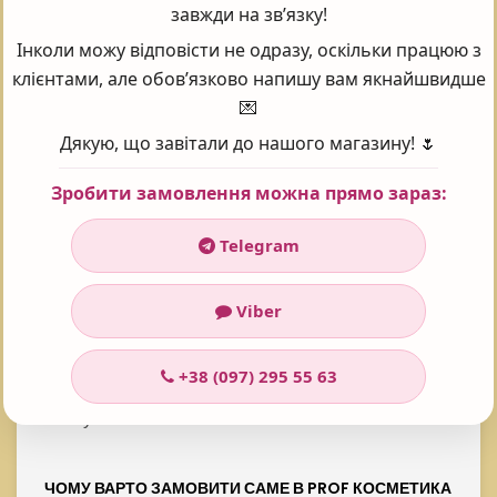
завжди на зв’язку!
Рейтинг:
5
Інколи можу відповісти не одразу, оскільки працюю з
Проголосувало:
101
клієнтами, але обов’язково напишу вам якнайшвидше
💌
Дякую, що завітали до нашого магазину! 🌷
Часті запитання - FAQ
Зробити замовлення можна прямо зараз:
Telegram
ILLUSTRIOUS ОСВІТЛЮВАЛЬНА МАСКА, 75 МЛ ЯКА
ЦІНА?
Viber
У інтернет-магазині Prof косметика товар:
+38 (097) 295 55 63
Illustrious Освітлювальна маска, 75 мл
коштує 1565 ₴
ЧОМУ ВАРТО ЗАМОВИТИ САМЕ В PROF КОСМЕТИКА