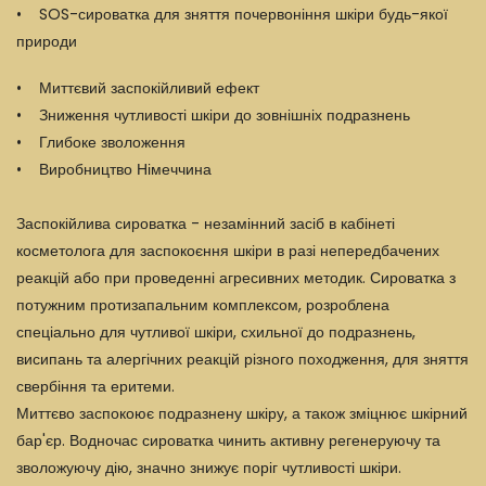
• SOS-сироватка для зняття почервоніння шкіри будь-якої
природи
• Миттєвий заспокійливий ефект
• Зниження чутливості шкіри до зовнішніх подразнень
• Глибоке зволоження
• Виробництво Німеччина
Заспокійлива сироватка - незамінний засіб в кабінеті
косметолога для заспокоєння шкіри в разі непередбачених
реакцій або при проведенні агресивних методик. Сироватка з
потужним протизапальним комплексом, розроблена
спеціально для чутливої шкіри, схильної до подразнень,
висипань та алергічних реакцій різного походження, для зняття
свербіння та еритеми.
Миттєво заспокоює подразнену шкіру, а також зміцнює шкірний
бар'єр. Водночас сироватка чинить активну регенеруючу та
зволожуючу дію, значно знижує поріг чутливості шкіри.