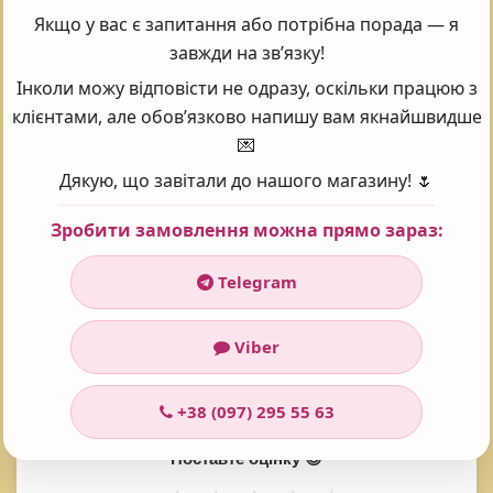
PENTAVITIN® - біотехнологічний комплекс рослинних
Якщо у вас є запитання або потрібна порада — я
вуглеводів, який забезпечує миттєве глибоке зволоження,
завжди на зв’язку!
покращує гідратацію клітин епідермісу і створює
Інколи можу відповісти не одразу, оскільки працюю з
довготривалий бар'єр для шкіри, що запобігає втраті вологи. За
клієнтами, але обов’язково напишу вам якнайшвидше
складом компонент дуже близький до вуглеводної фракції
💌
рогового шару епідермісу, тому він здатний швидко
Дякую, що завітали до нашого магазину! 🌷
зв'язуватися з вільними аміногрупами кератину, пов'язувати і
утримувати вологу в роговому шарі протягом тривалого часу.
Зробити замовлення можна прямо зараз:
Зволожуючий ефект після першого застосування зберігається
72 години! Клінічні відгуки підтверджують виняткову
Telegram
ефективність PENTAVITIN®, який забезпечує поліпшення
гладкості і м'якості шкіри більш ніж на 50%, а також зменшує
Viber
відлущування і свербіж вже після двох тижнів застосування.
+38 (097) 295 55 63
Поставте оцінку 😍