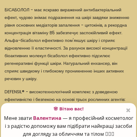
БІСАБОЛОЛ - має яскраво виражений антибактеріальний
ефект, чудово знімає подразнення на шкірі завдяки зниженню
рівня основних медіаторів запалення - цитокінів, а рекордна
концентрація вітаміну В5 забезпечує заспокійливий ефект.
Альфа-бісаболол ефективно пом'якшує шкіру і сприяє
відновленню її еластичності. За рахунок високої концентрації
біоактивних молекул бісаболол ефективно підсилює
регенеративні функції шкіри. Натуральний енхансер, він
сприяє швидкому і глибокому проникненню інших активних
речовин у шкіру.
DEFENSIL® - високотехнологічний комплекс з доведеною
ефективністю і безпекою на основі трьох рослинних агентів:
екстракт халікакабского кардіоспермума, олія з насіння ехіума,
🌸 Вітаю вас!
неомилюєма частина олії соняшникового насіння. Мега-
Мене звати
Валентина
— я професійний косметолог
ефективний у знятті свербіння і алергічних проявів, відновлює
і з радістю допоможу вам підібрати найкращі засоби
міцність пошкоджених судин, зміцнює бар'єрні функції шкіри.
для догляду за обличчям та тілом 💆‍♀️✨