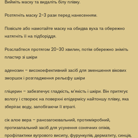
Вийміть маску та видаліть білу плівку.
Розтягніть маску 2-3 рази перед нанесенням.
Повісьте або намотайте маску на обидва вуха та обережно
натягніть її на підборіддя.
Розслабтеся протягом 20-30 хвилин, потім обережно зніміть
пластир зі шкіри
аденозин – високоефективний засіб для зменшення вікових
зморшок і розгладження рельєфу шкіри
гліцерин – забезпечує гладкість, м’якість і шкіри. Він притягує
вологу і створює на поверхні епідермісу найтоншу плівку, яка
зберігає воду, запобігаючи її втраті.
сік алое вера – ранозагоювальний, протимікробний,
протизапальний засіб для усунення сонячних опіків,
профілактики вугрового висипу, фурункулів, дерматиту, синців,