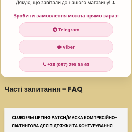
Дякую, що завітали до нашого магазину! 🌷
колаген складається, в основному, з лізину, проліну та гліцину.
Зробити замовлення можна прямо зараз:
Telegram
Поставте оцінку 😍
Viber
Рейтинг:
5
Проголосувало:
101
+38 (097) 295 55 63
Часті запитання - FAQ
CLUEDERM LIFTING PATCH/МАСКА КОМПРЕСІЙНО-
ЛІФТИНГОВА ДЛЯ ПІДТЯЖКИ ТА КОНТУРУВАННЯ