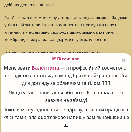
дрібних дефектів на шкірі.
бетаїн – надає комплексну дію для догляду за шкірою. Завдяки
унікальній здатності цього компонента затримувати воду в
клітинах, він ефективно зволожує шкіру, зміцнює клітинні
мембрани, знижує трансепідермальну втрату вологи.
гліцин – загоює та відновлює пошкодження шкіри.
🌸 Вітаю вас!
пролін – необхідний для синтезу колагену, що допомагає шкірі
Мене звати
Валентина
— я професійний косметолог
залишатися пружною та еластичною.
і з радістю допоможу вам підібрати найкращі засоби
для догляду за обличчям та тілом 💆‍♀️✨
лізин – впливає на синтез колагену і еластину, що покращує
Якщо у вас є запитання або потрібна порада — я
тонус і текстуру шкіри.
завжди на зв’язку!
гідролізований колаген – виготовляється з натурального
Інколи можу відповісти не одразу, оскільки працюю з
колагену шляхом спеціальної обробки (хімічної чи
клієнтами, але обов’язково напишу вам якнайшвидше
ферментативної). Відрізняється підвищеним подрібненням, а
💌
відтак покращеним проникненням у шкіру. Гідролізований