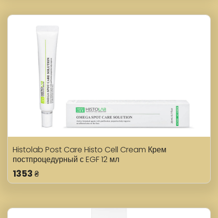
Histolab Post Care Histo Cell Cream Крем
постпроцедурный с EGF 12 мл
1353
₴