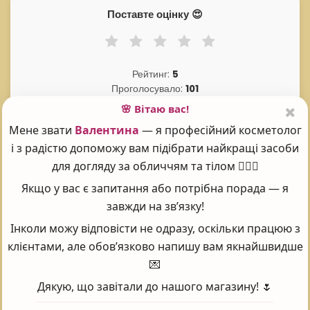
Поставте оцінку 😍
Рейтинг:
5
Проголосувало:
101
🌸 Вітаю вас!
Мене звати
Валентина
— я професійний косметолог
Часті запитання - FAQ
і з радістю допоможу вам підібрати найкращі засоби
для догляду за обличчям та тілом 💆‍♀️✨
Якщо у вас є запитання або потрібна порада — я
завжди на зв’язку!
CLARIFYING SALICYLIC TONIC АКТИВНИЙ
Інколи можу відповісти не одразу, оскільки працюю з
САЛІЦИЛОВИЙ ТОНІК ДЛЯ ЖИРНОЇ ШКІРИ ЯКА
клієнтами, але обов’язково напишу вам якнайшвидше
ЦІНА?
💌
Дякую, що завітали до нашого магазину! 🌷
У інтернет-магазині Prof косметика товар: