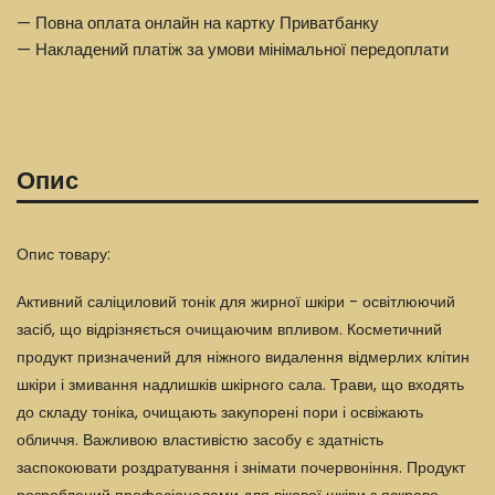
— Повна оплата онлайн на картку Приватбанку
— Накладений платіж за умови мінімальної передоплати
Опис
Опис товару:
Активний саліциловий тонік для жирної шкіри - освітлюючий
засіб, що відрізняється очищаючим впливом. Косметичний
продукт призначений для ніжного видалення відмерлих клітин
шкіри і змивання надлишків шкірного сала. Трави, що входять
до складу тоніка, очищають закупорені пори і освіжають
обличчя. Важливою властивістю засобу є здатність
заспокоювати роздратування і знімати почервоніння. Продукт
розроблений професіоналами для вікової шкіри з яскраво