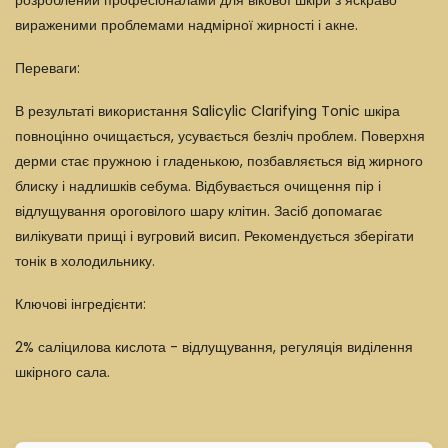
вираженими проблемами надмірної жирності і акне.
Переваги:
В результаті використання Salicylic Clarifying Tonic шкіра
повноцінно очищається, усувається безліч проблем. Поверхня
дерми стає пружною і гладенькою, позбавляється від жирного
блиску і надлишків себума. Відбувається очищення пір і
відлущування ороговілого шару клітин. Засіб допомагає
вилікувати прищі і вугровий висип. Рекомендується зберігати
тонік в холодильнику.
Ключові інгредієнти:
2% саліцилова кислота - відлущування, регуляція виділення
шкірного сала.