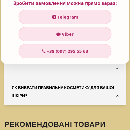
CLARIFYING SALICYLIC TONIC Активний
Зробити замовлення можна прямо зараз:
саліциловий тонік для жирної шкіри
коштує
2772 ₴
Telegram
ЧОМУ ВАРТО ЗАМОВИТИ САМЕ В PROF КОСМЕТИКА
Viber
ДЛЯ КОСМЕТИКИ?
+38 (097) 295 55 63
ЧИ МОЖНА ЗАМОВИТИ НАЛОЖЕНИМ ПЛАТЕЖЕМ?
ЯК ВИБРАТИ ПРАВИЛЬНУ КОСМЕТИКУ ДЛЯ ВАШОЇ
ШКІРИ?
РЕКОМЕНДОВАНІ ТОВАРИ