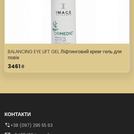
BALANCING EYE LIFT GEL Ліфтинговий крем-гель для
повік
3461
₴
КОНТАКТИ
+38 (097) 295 55 63