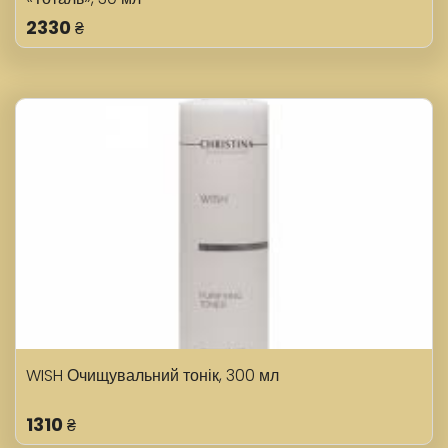
2330
₴
WISH Очищувальний тонік, 300 мл
1310
₴