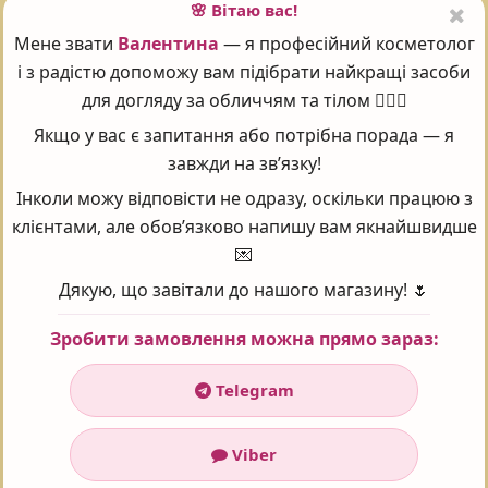
Polysorbate 20, Ethylhexylglycerin, Phenoxyethanol, Olea
🌸 Вітаю вас!
Europaea (Olive) Seed Oil, Benzoic Acid, Salicylic Acid,
Мене звати
Валентина
— я професійний косметолог
Chlorphenesin, Menthol, Citric Acid, Potassium Sorbate,
і з радістю допоможу вам підібрати найкращі засоби
Capsicum Frutescens Fruit Extract, Cinnamomum
для догляду за обличчям та тілом 💆‍♀️✨
Zeylanicum Bark Extract, Chlorophyllin-cu Complex,
Якщо у вас є запитання або потрібна порада — я
Limonene, Linalool.
завжди на зв’язку!
Інколи можу відповісти не одразу, оскільки працюю з
клієнтами, але обов’язково напишу вам якнайшвидше
Поставте оцінку 😍
💌
Дякую, що завітали до нашого магазину! 🌷
Зробити замовлення можна прямо зараз:
Рейтинг:
5
Проголосувало:
101
Telegram
Часті запитання - FAQ
Viber