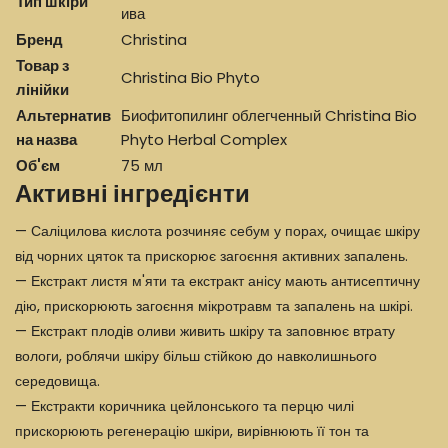
Тип шкіри
ива
Бренд
Christina
Товар з
Christina Bio Phyto
лінійки
Альтернатив
Биофитопилинг облегченный Christina Bio
на назва
Phyto Herbal Complex
Об'єм
75 мл
Активні інгредієнти
— Саліцилова кислота розчиняє себум у порах, очищає шкіру
від чорних цяток та прискорює загоєння активних запалень.
— Екстракт листя м'яти та екстракт анісу мають антисептичну
дію, прискорюють загоєння мікротравм та запалень на шкірі.
— Екстракт плодів оливи живить шкіру та заповнює втрату
вологи, роблячи шкіру більш стійкою до навколишнього
середовища.
— Екстракти коричника цейлонського та перцю чилі
прискорюють регенерацію шкіри, вирівнюють її тон та