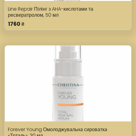
Line Repair Пілінг з AHA-кислотами та
ресвератролом, 50 мл
1760
₴
Forever Young Омолоджувальна сироватка
«Тоталь», 30 мл