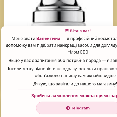
🌸 Вітаю вас!
Мене звати
Валентина
— я професійний косметоло
допоможу вам підібрати найкращі засоби для догляду
тілом 💆‍♀️✨
Якщо у вас є запитання або потрібна порада — я зав
Сироватка для орбітальної зони Lamic Siero Per La
Інколи можу відповісти не одразу, оскільки працюю з
Zona Orbitale 30 мл
обов’язково напишу вам якнайшвидше 
1415
₴
Дякую, що завітали до нашого магазину!
Зробити замовлення можна прямо зар
Telegram