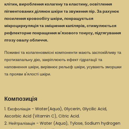
клітин, вироблення колагену та еластину, освітлення
пігментованих ділянок шкіри та звуження пір. За рахунок
посилення кровообігу шкіри, покращується
мікроциркуляція та зміцнення капілярів, стимулюється
рефлекторне покращення м'язового тонусу, підтягування
птозу овалу обличчя.
Поживні та колагеновмісні компоненти мають заспокійливу та
протизапальну дію, закріплюють ефект гідратації та
наповнення шкіри, вирівнює рельєф шкіри, усувають зморшки
та прояви в'ялості шкіри.
Композиція
1. Ексфоліація - Water(Aqua), Glycerin, Glycilic Acid,
Ascorbic Acid (Vitamin C), Citric Acid.
2. Нейтралізація - Water (Aqua), Tylose, Sodium hydrogen