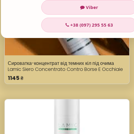
Viber
+38 (097) 295 55 63
Сироватка-концентрат від темних кіл під очима
Lamic Siero Concentrato Contro Borse E Occhiaie
15 мл
1145
₴