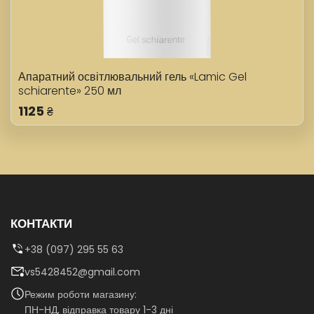
Апаратний освітлювальний гель «Lamic Gel
schiarente» 250 мл
1125
₴
КОНТАКТИ
+38 (097) 295 55 63
vs5428452@gmail.com
Режим роботи магазину:
ПН-НД, відправка товару 1-3 дні