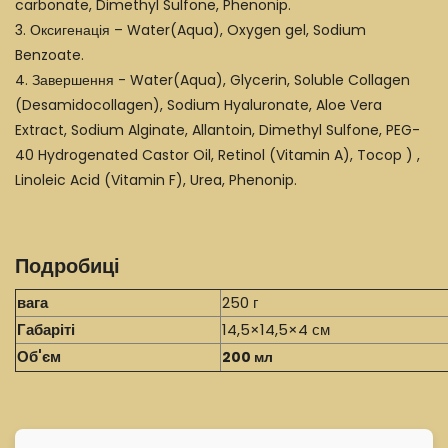
carbonate, Dimethyl Sulfone, Phenonip.
3. Оксигенація – Water(Aqua), Oxygen gel, Sodium
Benzoate.
4. Завершення - Water(Aqua), Glycerin, Soluble Collagen
(Desamidocollagen), Sodium Hyaluronate, Aloe Vera
Extract, Sodium Alginate, Allantoin, Dimethyl Sulfone, PEG-
40 Hydrogenated Castor Oil, Retinol (Vitamin A), Tocop ) ,
Linoleic Acid (Vitamin F), Urea, Phenonip.
Подробиці
вага
250 г
Габаріті
14,5×14,5×4 см
Об'єм
200 мл