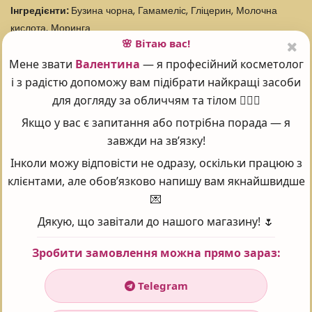
Інгредієнти:
Бузина чорна, Гамамеліс, Гліцерин, Молочна
кислота, Моринга
🌸 Вітаю вас!
Формула засобу:
Без SLS/SLES, Без Sodium Lauryl Sulfate,
Без парабенів, Без силікону, Без спирту, Водна
Мене звати
Валентина
— я професійний косметолог
Час застосування:
Універсальний
і з радістю допоможу вам підібрати найкращі засоби
Стать:
Для жінок
для догляду за обличчям та тілом 💆‍♀️✨
Класифікація:
Професійна
Якщо у вас є запитання або потрібна порада — я
Тип шкіри:
Всі типи
завжди на зв’язку!
Країна ТМ:
Німеччина
Інколи можу відповісти не одразу, оскільки працюю з
Зроблено в:
Німеччина
клієнтами, але обов’язково напишу вам якнайшвидше
ОПИСАНИЕ:
💌
Дякую, що завітали до нашого магазину! 🌷
Зробити замовлення можна прямо зараз:
Балансувальний фітобустер для комбінованої та жирної шкіри
є додатком для двофазного очищення Babor. Очищує та
Telegram
зменшує пори. Зміцнює природний бар'єр шкіри, нормалізує
мікробіом. Підходить для демакіяжу. Пом'якшує, надає сяйва та