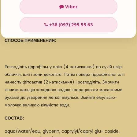
здорового вигляду.
Viber
Балансувальний фітобустер для комбінованої та жирної шкіри
+38 (097) 295 55 63
Babor Cleansing Phyto HY-OL Booster Balancing
СПОСОБ ПРИМЕНЕНИЯ:
Розподіліть гідрофільну олію (4 натискання) по сухій шкірі
обличчя, шиї і зони декольте. Потім поверх гідрофільної олії
нанесіть фітоактив (2 натискання) і розподіліть. Змочити
кінчики пальців холодною водою і опрацювати масажними
рухами до утворення легкої емульсії. Змийте емульсію-
молочко великою кількістю води.
СОСТАВ:
aqua/water/eau, glycerin, caprylyl/capryl glu- coside,