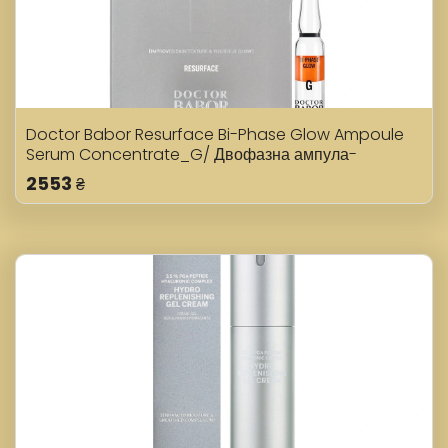
Doctor Babor Resurface Bi-Phase Glow Ampoule
Serum Concentrate_G/ Двофазна ампула-
сироватка G "Сяйво шкіри" 7*2 мл
2553
₴