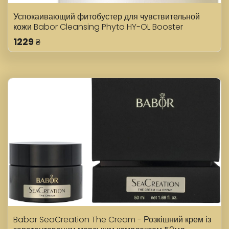
Успокаивающий фитобустер для чувствительной
кожи Babor Cleansing Phyto HY-OL Booster
Calming 100 мл
1229
₴
Babor SeaCreation The Cream - Розкішний крем із