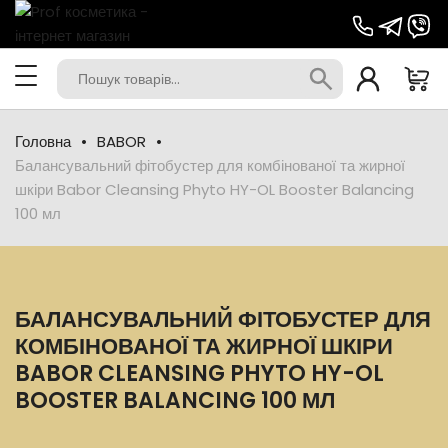
Головна
BABOR
Балансувальний фітобустер для комбінованої та жирної
шкіри Babor Cleansing Phyto HY-OL Booster Balancing
100 мл
БАЛАНСУВАЛЬНИЙ ФІТОБУСТЕР ДЛЯ
КОМБІНОВАНОЇ ТА ЖИРНОЇ ШКІРИ
BABOR CLEANSING PHYTO HY-OL
BOOSTER BALANCING 100 МЛ