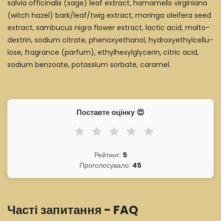
salvia officinalis (sage) leaf extract, hamamelis virginiana
(witch hazel) bark/leaf/twig extract, moringa oleifera seed
extract, sambucus nigra flower extract, lactic acid, malto-
dextrin, sodium citrate, phenoxyethanol, hydroxyethylcellu-
lose, fragrance (parfum), ethylhexylglycerin, citric acid,
sodium benzoate, potassium sorbate, caramel.
Поставте оцінку 😍
Рейтинг:
5
Проголосувало:
45
Часті запитання - FAQ