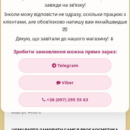
Проголосувало:
101
завжди на зв’язку!
Інколи можу відповісти не одразу, оскільки працюю з
клієнтами, але обов’язково напишу вам якнайшвидше
Часті запитання - FAQ
💌
Дякую, що завітали до нашого магазину! 🌷
Зробити замовлення можна прямо зараз:
ANYTIME CICA SAFE CREAM/ЗАХИСНИЙ
Telegram
РЕГЕНЕРУЮЧИЙ КРЕМГЕЛЬ "ДРУГА ШКІРА" 50 МЛ
ЯКА ЦІНА?
Viber
У інтернет-магазині Prof косметика товар:
Anytime Cica Safe Cream/Захисний
+38 (097) 295 55 63
регенеруючий кремгель "Друга шкіра" 50 мл
коштує 4133 ₴