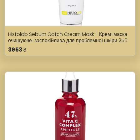
Histolab Sebum Catch Cream Mask - Крем-маска
очищуюче-заспокійлива для проблемної шкіри 250
ml
3953
₴