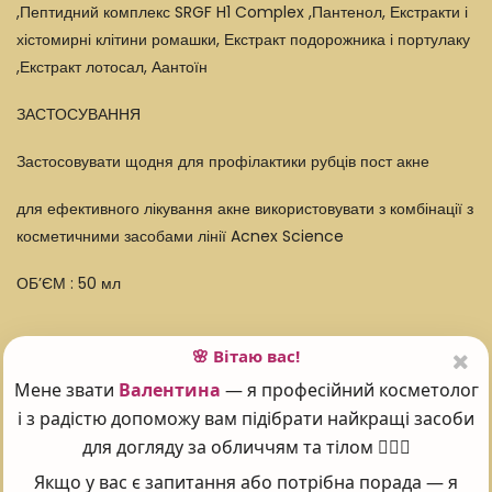
,Пептидний комплекс SRGF H1 Complex ,Пантенол, Екстракти і
хістомирні клітини ромашки, Екстракт подорожника і портулаку
,Екстракт лотосал, Аантоїн
ЗАСТОСУВАННЯ
Застосовувати щодня для профілактики рубців пост акне
для ефективного лікування акне використовувати з комбінації з
косметичними засобами лінії Acnex Science
ОБ’ЄМ : 50 мл
🌸 Вітаю вас!
Мене звати
Валентина
— я професійний косметолог
Поставте оцінку 😍
і з радістю допоможу вам підібрати найкращі засоби
для догляду за обличчям та тілом 💆‍♀️✨
Якщо у вас є запитання або потрібна порада — я
Рейтинг:
5