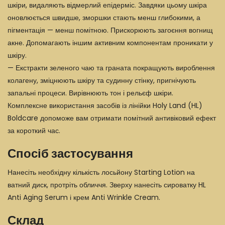
шкіри, видаляють відмерлий епідерміс. Завдяки цьому шкіра
оновлюється швидше, зморшки стають менш глибокими, а
пігментація — менш помітною. Прискорюють загоєння вогнищ
акне. Допомагають іншим активним компонентам проникати у
шкіру.
— Екстракти зеленого чаю та граната покращують вироблення
колагену, зміцнюють шкіру та судинну стінку, пригнічують
запальні процеси. Вирівнюють тон і рельєф шкіри.
Комплексне використання засобів із лінійки
Holy Land (HL)
Boldcare
допоможе вам отримати помітний антивіковий ефект
за короткий час.
Спосіб застосування
Нанесіть необхідну кількість лосьйону Starting Lotion на
ватний диск, протріть обличчя. Зверху нанесіть сироватку HL
Anti Aging Serum і крем Anti Wrinkle Cream.
Склад