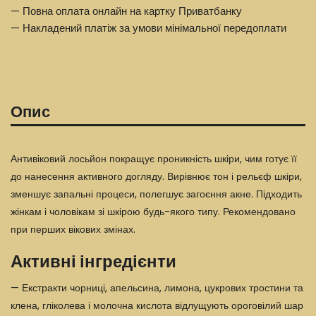
— Повна оплата онлайн на картку Приватбанку
— Накладений платіж за умови мінімальної передоплати
Опис
Антивіковий лосьйон покращує проникність шкіри, чим готує її
до нанесення активного догляду. Вирівнює тон і рельєф шкіри,
зменшує запальні процеси, полегшує загоєння акне. Підходить
жінкам і чоловікам зі шкірою будь-якого типу. Рекомендовано
при перших вікових змінах.
Активні інгредієнти
— Екстракти чорниці, апельсина, лимона, цукрових тростини та
клена, гліколева і молочна кислота відлущують ороговілий шар