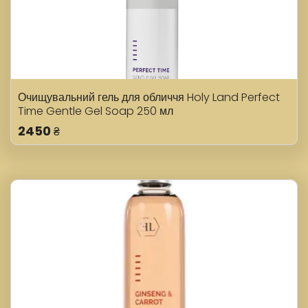
Очищувальний гель для обличчя Holy Land Perfect
Time Gentle Gel Soap 250 мл
2450
₴