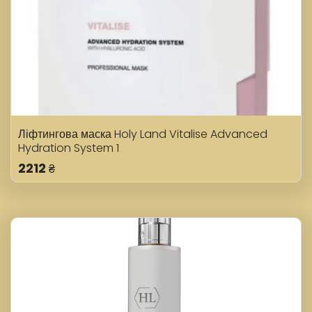
Ліфтингова маска Holy Land Vitalise Advanced
Hydration System 1
2212
₴