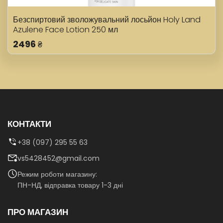
Безспиртовий зволожувальний лосьйон Holy Land
Azulene Face Lotion 250 мл
2496
₴
КОНТАКТИ
+38 (097) 295 55 63
vs5428452@gmail.com
Режим роботи магазину:
ПН-НД, відправка товару 1-3 дні
ПРО МАГАЗИН