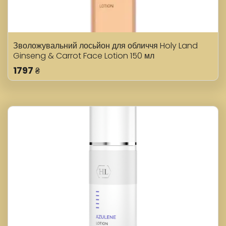
Зволожувальний лосьйон для обличчя Holy Land
Ginseng & Carrot Face Lotion 150 мл
1797
₴