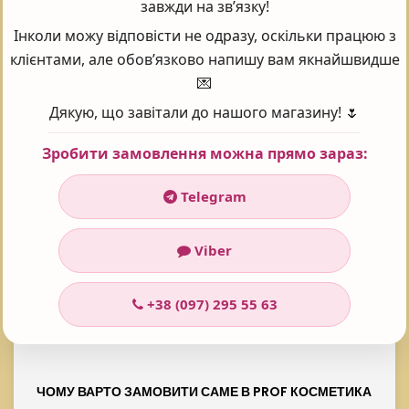
завжди на зв’язку!
Рейтинг:
5
Інколи можу відповісти не одразу, оскільки працюю з
Проголосувало:
101
клієнтами, але обов’язково напишу вам якнайшвидше
💌
Дякую, що завітали до нашого магазину! 🌷
Часті запитання - FAQ
Зробити замовлення можна прямо зараз:
Telegram
АНТИВІКОВИЙ ЛОСЬЙОН HOLY LAND BOLDCARE
STARTING LOTION 150 МЛ ЯКА ЦІНА?
Viber
У інтернет-магазині Prof косметика товар:
+38 (097) 295 55 63
Антивіковий лосьйон Holy Land Boldcare
Starting Lotion 150 мл
коштує 3222 ₴
ЧОМУ ВАРТО ЗАМОВИТИ САМЕ В PROF КОСМЕТИКА